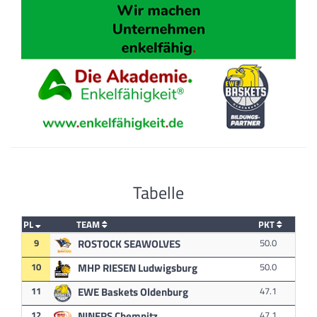
Tabelle
PL
TEAM
PKT
9
ROSTOCK SEAWOLVES
50.0
10
MHP RIESEN Ludwigsburg
50.0
11
EWE Baskets Oldenburg
47.1
12
NINERS Chemnitz
47.1