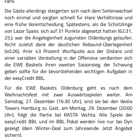
Fans.
Die Gäste allerdings steigerten sich nach dem Seitenwechsel
noch einmal und sorgten schnell für klare Verhältnisse und
eine frühe Vorentscheidung. Spätestens, als die Schützlinge
von Lazar Spasic sich auf 31 Punkte abgesetzt hatten (62:31,
25.), war die Angelegenheit zugunsten Oldenburgs gelaufen.
Nicht zuletzt dank der deutlichen Rebound-Überlegenheit
(40:26), ihrer 43 Prozent Wurfquote aus der Distanz und
einer variablen Vorstellung in der Offensive verdienten sich
die EWE Baskets ihren zweiten Saisonsieg, der Schwung
geben sollte für die bevorstehenden wichtigen Aufgaben in
der easyCredit BBL.
Für die EWE Baskets Oldenburg geht es nach dem
Weihnachtsfest mit zwei Auswärtsspielen weiter. Am
Samstag, 27. Dezember (16:30 Uhr), sind sie bei den Veolia
Towers Hamburg zu Gast, am Montag, 29. Dezember (20:00
Uhr), folgt die Partie bei RASTA Vechta. Alle Spiele der
easyCredit BBL und im BBL Pokal werden live nur bei Dyn
gezeigt (dein Winter-Deal zum Jahresende:
Jetzt Angebot
sichern
).