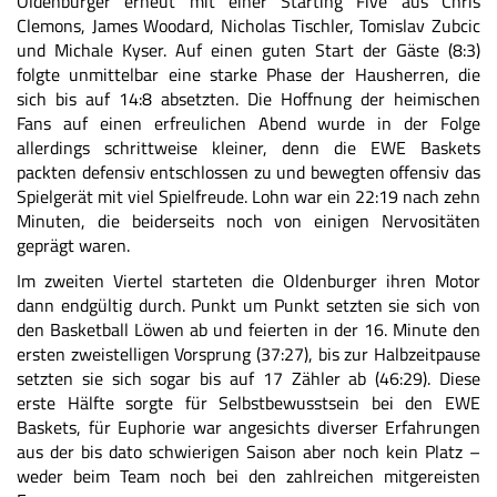
Oldenburger erneut mit einer Starting Five aus Chris
Clemons, James Woodard, Nicholas Tischler, Tomislav Zubcic
und Michale Kyser. Auf einen guten Start der Gäste (8:3)
folgte unmittelbar eine starke Phase der Hausherren, die
sich bis auf 14:8 absetzten. Die Hoffnung der heimischen
Fans auf einen erfreulichen Abend wurde in der Folge
allerdings schrittweise kleiner, denn die EWE Baskets
packten defensiv entschlossen zu und bewegten offensiv das
Spielgerät mit viel Spielfreude. Lohn war ein 22:19 nach zehn
Minuten, die beiderseits noch von einigen Nervositäten
geprägt waren.
Im zweiten Viertel starteten die Oldenburger ihren Motor
dann endgültig durch. Punkt um Punkt setzten sie sich von
den Basketball Löwen ab und feierten in der 16. Minute den
ersten zweistelligen Vorsprung (37:27), bis zur Halbzeitpause
setzten sie sich sogar bis auf 17 Zähler ab (46:29). Diese
erste Hälfte sorgte für Selbstbewusstsein bei den EWE
Baskets, für Euphorie war angesichts diverser Erfahrungen
aus der bis dato schwierigen Saison aber noch kein Platz –
weder beim Team noch bei den zahlreichen mitgereisten