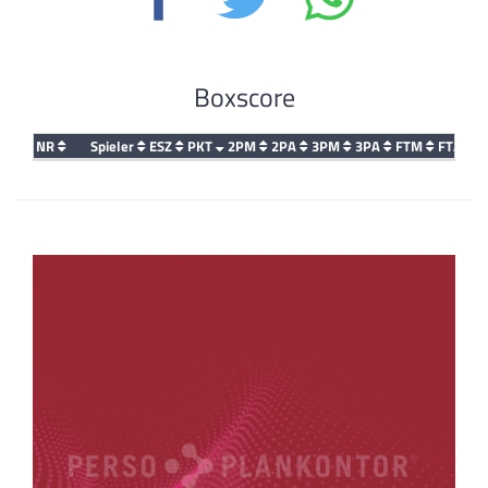
Boxscore
NR
Spieler
ESZ
PKT
2PM
2PA
3PM
3PA
FTM
FTA
D