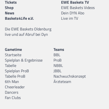
Tickets
EWE Baskets TV
Shop
EWE Baskets Videos
News
Dein DYN Abo
Baskets4Life e.V.
Live im TV
Die EWE Baskets Oldenburg
live und auf Abruf bei Dyn
Gametime
Teams
Startseite
BBL
Spielplan & Ergebnisse
ProB
Tabelle
NBBL
Spielplan ProB
JBBL
Tabelle ProB
Nachwuchskonzept
6th Man
Ärzteteam
Cheerleader
Dancers
Fan Clubs