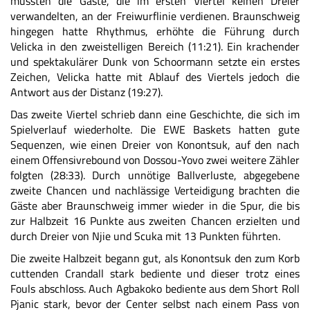
mussten die Gäste, die im ersten Viertel keinen Dreier
verwandelten, an der Freiwurflinie verdienen. Braunschweig
hingegen hatte Rhythmus, erhöhte die Führung durch
Velicka in den zweistelligen Bereich (11:21). Ein krachender
und spektakulärer Dunk von Schoormann setzte ein erstes
Zeichen, Velicka hatte mit Ablauf des Viertels jedoch die
Antwort aus der Distanz (19:27).
Das zweite Viertel schrieb dann eine Geschichte, die sich im
Spielverlauf wiederholte. Die EWE Baskets hatten gute
Sequenzen, wie einen Dreier von Konontsuk, auf den nach
einem Offensivrebound von Dossou-Yovo zwei weitere Zähler
folgten (28:33). Durch unnötige Ballverluste, abgegebene
zweite Chancen und nachlässige Verteidigung brachten die
Gäste aber Braunschweig immer wieder in die Spur, die bis
zur Halbzeit 16 Punkte aus zweiten Chancen erzielten und
durch Dreier von Njie und Scuka mit 13 Punkten führten.
Die zweite Halbzeit begann gut, als Konontsuk den zum Korb
cuttenden Crandall stark bediente und dieser trotz eines
Fouls abschloss. Auch Agbakoko bediente aus dem Short Roll
Pjanic stark, bevor der Center selbst nach einem Pass von