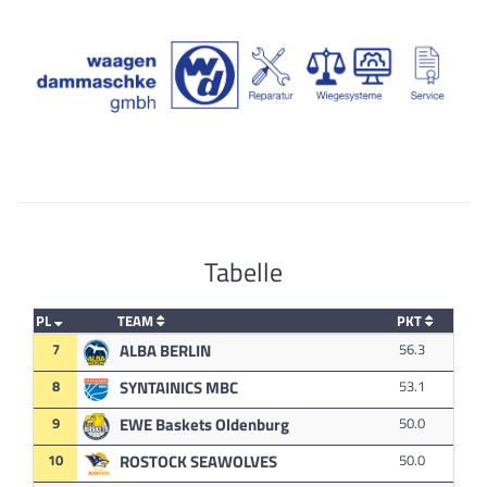
Tabelle
PL
TEAM
PKT
7
ALBA BERLIN
56.3
8
SYNTAINICS MBC
53.1
9
EWE Baskets Oldenburg
50.0
10
ROSTOCK SEAWOLVES
50.0