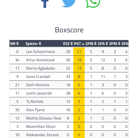
Boxscore
NR
Spieler
ESZ
PKT
2PM
2PA
3PM
3PA
F
0
Len Schoormann
29
21
5
9
3
4
34
Artur Konontsuk
30
19
5
12
3
6
17
Norris Agbakoko
22
13
5
8
0
0
9
Geno Crandall
33
8
1
11
1
3
21
Seth Hinrichs
19
6
1
3
0
0
11
Justin Jaworski
28
6
1
6
0
5
5
Ty Nichols
13
5
1
2
1
1
35
Alen Pjanic
16
2
1
1
0
0
12
Mathis Dossou-Yovo
9
2
1
2
0
0
3
Maximilian DiLeo
2
0
0
0
0
0
10
Aleksandar Zecevic
0
0
0
0
0
0