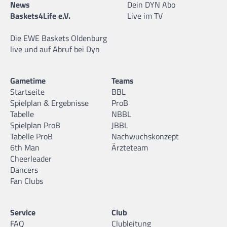
News
Dein DYN Abo
Baskets4Life e.V.
Live im TV
Die EWE Baskets Oldenburg
live und auf Abruf bei Dyn
Gametime
Teams
Startseite
BBL
Spielplan & Ergebnisse
ProB
Tabelle
NBBL
Spielplan ProB
JBBL
Tabelle ProB
Nachwuchskonzept
6th Man
Ärzteteam
Cheerleader
Dancers
Fan Clubs
Service
Club
FAQ
Clubleitung