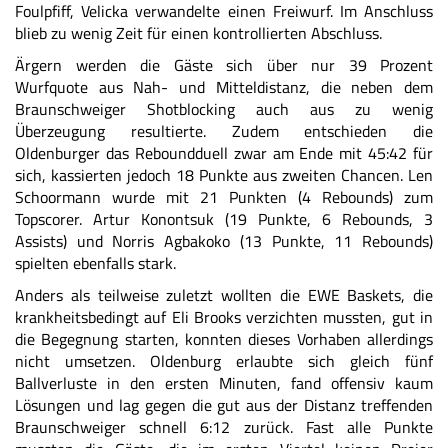
Foulpfiff, Velicka verwandelte einen Freiwurf. Im Anschluss
blieb zu wenig Zeit für einen kontrollierten Abschluss.
Ärgern werden die Gäste sich über nur 39 Prozent
Wurfquote aus Nah- und Mitteldistanz, die neben dem
Braunschweiger Shotblocking auch aus zu wenig
Überzeugung resultierte. Zudem entschieden die
Oldenburger das Reboundduell zwar am Ende mit 45:42 für
sich, kassierten jedoch 18 Punkte aus zweiten Chancen. Len
Schoormann wurde mit 21 Punkten (4 Rebounds) zum
Topscorer. Artur Konontsuk (19 Punkte, 6 Rebounds, 3
Assists) und Norris Agbakoko (13 Punkte, 11 Rebounds)
spielten ebenfalls stark.
Anders als teilweise zuletzt wollten die EWE Baskets, die
krankheitsbedingt auf Eli Brooks verzichten mussten, gut in
die Begegnung starten, konnten dieses Vorhaben allerdings
nicht umsetzen. Oldenburg erlaubte sich gleich fünf
Ballverluste in den ersten Minuten, fand offensiv kaum
Lösungen und lag gegen die gut aus der Distanz treffenden
Braunschweiger schnell 6:12 zurück. Fast alle Punkte