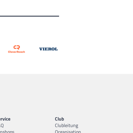
rvice
Club
AQ
Clubleitung
anshops
Organisation