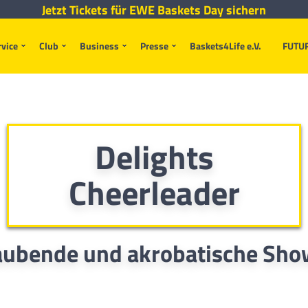
Jetzt Tickets für EWE Baskets Day sichern
rvice
Club
Business
Presse
Baskets4Life e.V.
FUTU
Delights
Cheerleader
ubende und akrobatische Sho