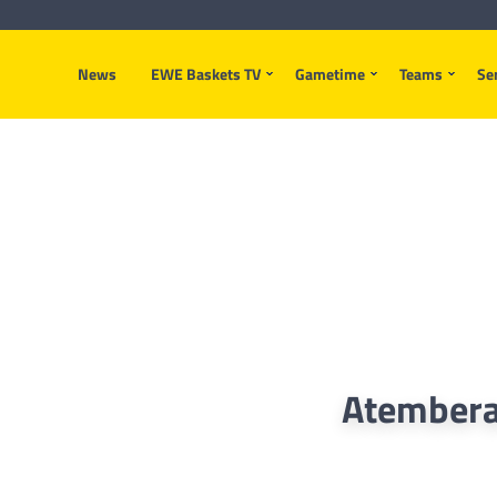
News
EWE Baskets TV
Gametime
Teams
Se
Atembera