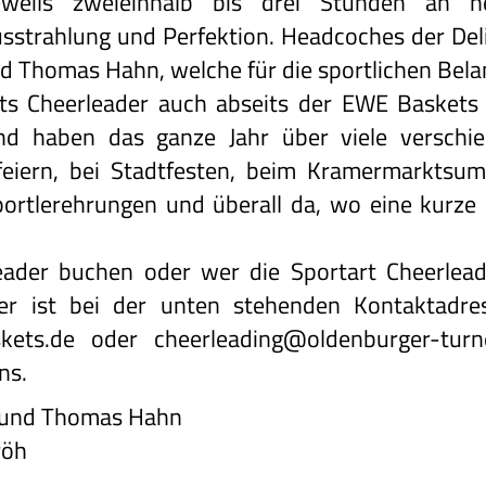
eils zweieinhalb bis drei Stunden an ne
sstrahlung und Perfektion. Headcoches der Deli
nd Thomas Hahn, welche für die sportlichen Bela
ghts Cheerleader auch abseits der EWE Baskets
d haben das ganze Jahr über viele verschiede
feiern, bei Stadtfesten, beim Kramermarktsu
Sportlerehrungen und überall da, wo eine kurz
eader buchen oder wer die Sportart Cheerlea
der ist bei der unten stehenden Kontaktadres
kets.de
oder
cheerleading@oldenburger-turn
ns.
 und Thomas Hahn
röh