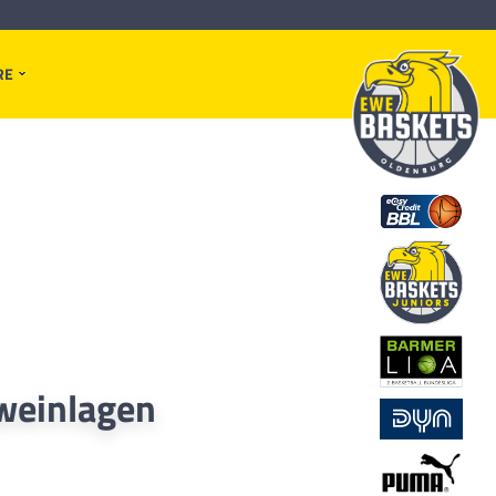
RE
weinlagen