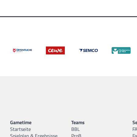
Gametime
Teams
Se
Startseite
BBL
F
Spielplan & Ergebnisse
ProB
F