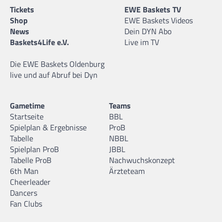
Tickets
EWE Baskets TV
Shop
EWE Baskets Videos
News
Dein DYN Abo
Baskets4Life e.V.
Live im TV
Die EWE Baskets Oldenburg
live und auf Abruf bei Dyn
Gametime
Teams
Startseite
BBL
Spielplan & Ergebnisse
ProB
Tabelle
NBBL
Spielplan ProB
JBBL
Tabelle ProB
Nachwuchskonzept
6th Man
Ärzteteam
Cheerleader
Dancers
Fan Clubs