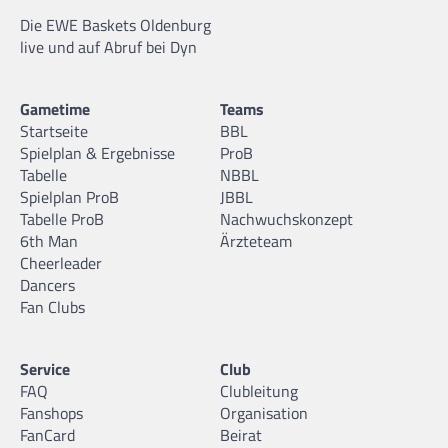
Die EWE Baskets Oldenburg
live und auf Abruf bei Dyn
Gametime
Teams
Startseite
BBL
Spielplan & Ergebnisse
ProB
Tabelle
NBBL
Spielplan ProB
JBBL
Tabelle ProB
Nachwuchskonzept
6th Man
Ärzteteam
Cheerleader
Dancers
Fan Clubs
Service
Club
FAQ
Clubleitung
Fanshops
Organisation
FanCard
Beirat