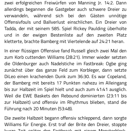
zwei erfolgreichen Freiwürfen von Manning Jr. 14:2. Dann
allerdings begannen die Gastgeber auch schwere Dreier zu
verwandeln, während sich bei den Gästen unnötige
Offensivfouls und Ballverlust einschlichen. Ein Dreier von
Tadda, der mit seinem 585. Spiel Rickey Paulding überholte
und in der ewigen Bestenliste auf den zweiten Platz
kletterte, brachte Bamberg mit Viertelende auf 24:21 heran.
In einer flüssigen Offensive fand Russell gleich zwei Mal den
zum Korb cuttenden Williams (28:21). Immer wieder setzten
die Oldenburger auch Nadelstiche im Fastbreak: Ogbe ging
zunächst über das ganze Feld zum Korbleger, dann setzte
DiLeo einen krachenden Dunk zum 36:30. Es war Copeland,
der Bamberg mit bereits 17 Punkten nahezu im Alleingang
bis zur Halbzeit im Spiel hielt und auch zum 41:41 ausglich.
Weil die EWE Baskets den Rebound dominierten (23:11 bis
zur Halbzeit) und offensiv im Rhythmus blieben, stand die
Führung nach 20 Minuten (53:48).
Die zweite Halbzeit begann offensiv schleppend, dann sorgte
Williams für Energie. Erst traf der Brite den Dreier, stoppte
kurze Zeit später den Fastbreak mit einem Monsterblock,