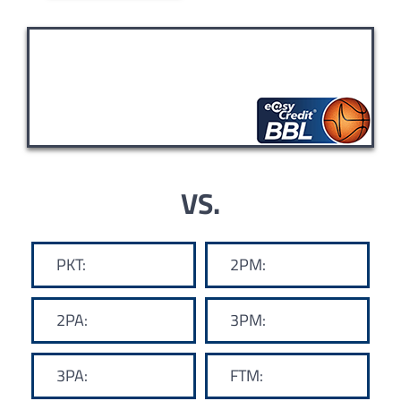
VS.
PKT:
2PM:
2PA:
3PM:
3PA:
FTM: