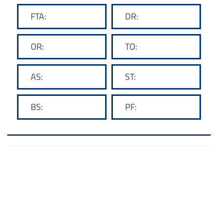
FTA:
DR:
OR:
TO:
AS:
ST:
BS:
PF: