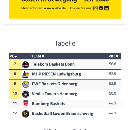
Tabelle
PL
TEAM
PKT
7
Telekom Baskets Bonn
58.8
8
MHP RIESEN Ludwigsburg
52.9
9
EWE Baskets Oldenburg
52.9
10
Veolia Towers Hamburg
50.0
11
Bamberg Baskets
44.1
12
Basketball Löwen Braunschweig
44.1