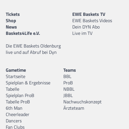
Tickets
EWE Baskets TV
Shop
EWE Baskets Videos
News
Dein DYN Abo
Baskets4Life e.V.
Live im TV
Die EWE Baskets Oldenburg
live und auf Abruf bei Dyn
Gametime
Teams
Startseite
BBL
Spielplan & Ergebnisse
ProB
Tabelle
NBBL
Spielplan ProB
JBBL
Tabelle ProB
Nachwuchskonzept
6th Man
Ärzteteam
Cheerleader
Dancers
Fan Clubs