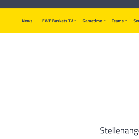
News
EWE Baskets TV
Gametime
Teams
Se
Stellenang