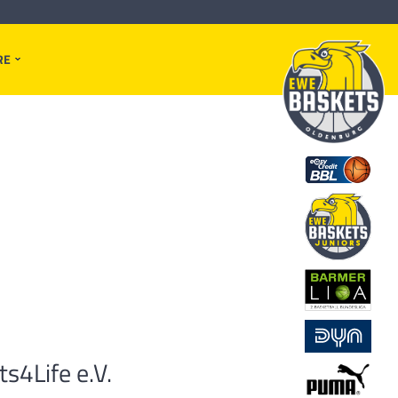
RE
s4Life e.V.