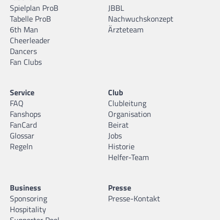
Spielplan ProB
JBBL
Tabelle ProB
Nachwuchskonzept
6th Man
Ärzteteam
Cheerleader
Dancers
Fan Clubs
Service
Club
FAQ
Clubleitung
Fanshops
Organisation
FanCard
Beirat
Glossar
Jobs
Regeln
Historie
Helfer-Team
Business
Presse
Sponsoring
Presse-Kontakt
Hospitality
Supporter Pool