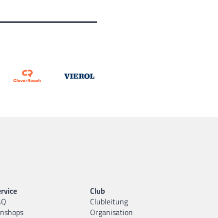
rvice
Club
AQ
Clubleitung
anshops
Organisation