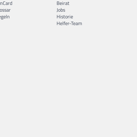
anCard
Beirat
ossar
Jobs
egeln
Historie
Helfer-Team