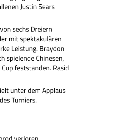
llenen Justin Sears
 von sechs Dreiern
der mit spektakulären
arke Leistung. Braydon
ch spielende Chinesen,
s Cup feststanden. Rasid
ielt unter dem Applaus
des Turniers.
rod verloren.