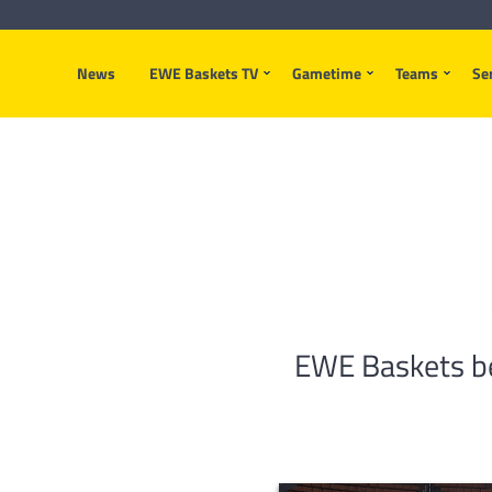
News
EWE Baskets TV
Gametime
Teams
Se
EWE Baskets be