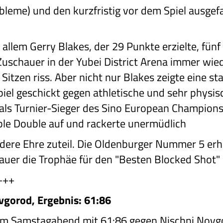
leme) und den kurzfristig vor dem Spiel ausgefa
allem Gerry Blakes, der 29 Punkte erzielte, fünf
Zuschauer in der Yubei District Arena immer wie
tzen riss. Aber nicht nur Blakes zeigte eine st
iel geschickt gegen athletische und sehr physis
e als Turnier-Sieger des Sino European Champion
ble Double auf und rackerte unermüdlich
dere Ehre zuteil. Die Oldenburger Nummer 5 erh
uer die Trophäe für den "Besten Blocked Shot" 
+++
vgorod, Ergebnis: 61:86
m Samstagabend mit 61:86 gegen Nischni Novgo