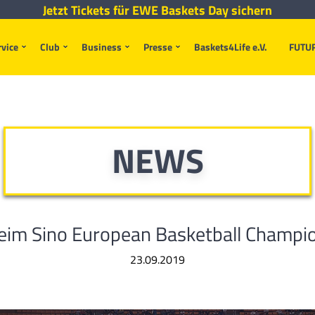
Jetzt Tickets für EWE Baskets Day sichern
rvice
Club
Business
Presse
Baskets4Life e.V.
FUTU
NEWS
im Sino European Basketball Champio
23.09.2019