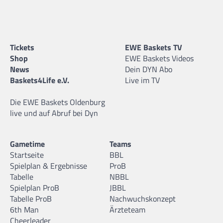
Tickets
EWE Baskets TV
Shop
EWE Baskets Videos
News
Dein DYN Abo
Baskets4Life e.V.
Live im TV
Die EWE Baskets Oldenburg
live und auf Abruf bei Dyn
Gametime
Teams
Startseite
BBL
Spielplan & Ergebnisse
ProB
Tabelle
NBBL
Spielplan ProB
JBBL
Tabelle ProB
Nachwuchskonzept
6th Man
Ärzteteam
Cheerleader