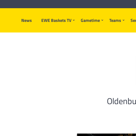
News
EWE Baskets TV
Gametime
Teams
Se
Oldenbur