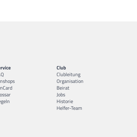
rvice
Club
AQ
Clubleitung
anshops
Organisation
anCard
Beirat
ossar
Jobs
egeln
Historie
Helfer-Team