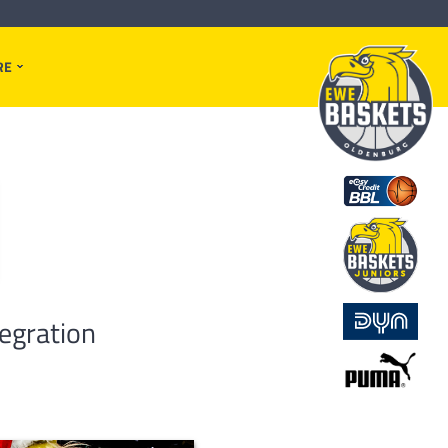
RE
tegration