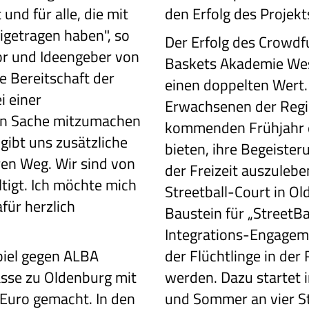
nd für alle, die mit
den Erfolg des Projekts
eigetragen haben", so
Der Erfolg des Crowdf
tor und Ideengeber von
Baskets Akademie Wes
e Bereitschaft der
einen doppelten Wert.
i einer
Erwachsenen der Regi
en Sache mitzumachen
kommenden Frühjahr e
 gibt uns zusätzliche
bieten, ihre Begeisteru
ren Weg. Wir sind von
der Freizeit auszuleben
tigt. Ich möchte mich
Streetball-Court in O
für herzlich
Baustein für „StreetBa
Integrations-Engagemen
iel gegen
ALBA
der Flüchtlinge in der
sse zu
Oldenburg mit
werden. Dazu startet
Euro gemacht. In den
und Sommer an vier St