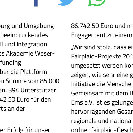
burg und Umgebung
86.742,50 Euro und m
 beeindruckendes
Engagement zu einem 
l und Integration
„Wir sind stolz, dass 
ts Akademie Weser-
Fairplaid-Projekte 201
dfunding
umgesetzt werden kon
ber die Plattform
zeigen, wie sehr eine 
gten Summe von 85.000
Initiative die Mensche
n. 394 Unterstützer
Gemeinsam mit dem B
2,50 Euro für den
Ems e.V. ist es gelung
ts an der
hervorragenden Gesam
regionale und national
er Erfolg für unser
ordnet fairplaid-Gesc