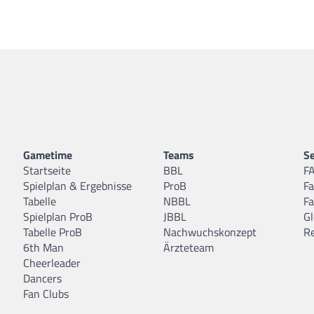
Gametime
Teams
Se
Startseite
BBL
F
Spielplan & Ergebnisse
ProB
F
Tabelle
NBBL
F
Spielplan ProB
JBBL
Gl
Tabelle ProB
Nachwuchskonzept
R
6th Man
Ärzteteam
Cheerleader
Dancers
Fan Clubs