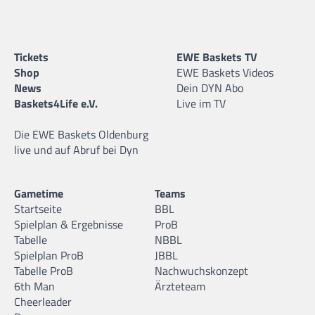
Tickets
EWE Baskets TV
Shop
EWE Baskets Videos
News
Dein DYN Abo
Baskets4Life e.V.
Live im TV
Die EWE Baskets Oldenburg
live und auf Abruf bei Dyn
Gametime
Teams
Startseite
BBL
Spielplan & Ergebnisse
ProB
Tabelle
NBBL
Spielplan ProB
JBBL
Tabelle ProB
Nachwuchskonzept
6th Man
Ärzteteam
Cheerleader