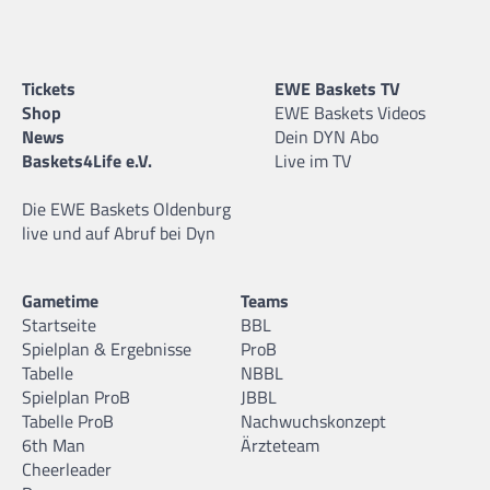
Tickets
EWE Baskets TV
Shop
EWE Baskets Videos
News
Dein DYN Abo
Baskets4Life e.V.
Live im TV
Die EWE Baskets Oldenburg
live und auf Abruf bei Dyn
Gametime
Teams
Startseite
BBL
Spielplan & Ergebnisse
ProB
Tabelle
NBBL
Spielplan ProB
JBBL
Tabelle ProB
Nachwuchskonzept
6th Man
Ärzteteam
Cheerleader