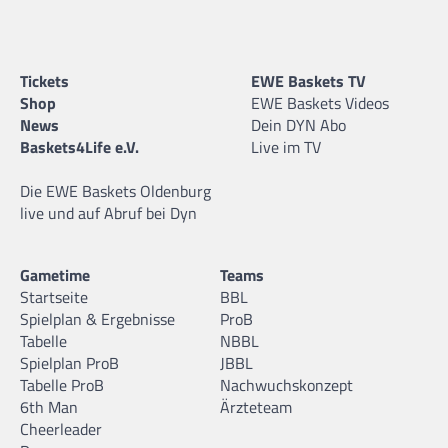
Tickets
EWE Baskets TV
Shop
EWE Baskets Videos
News
Dein DYN Abo
Baskets4Life e.V.
Live im TV
Die EWE Baskets Oldenburg
live und auf Abruf bei Dyn
Gametime
Teams
Startseite
BBL
Spielplan & Ergebnisse
ProB
Tabelle
NBBL
Spielplan ProB
JBBL
Tabelle ProB
Nachwuchskonzept
6th Man
Ärzteteam
Cheerleader