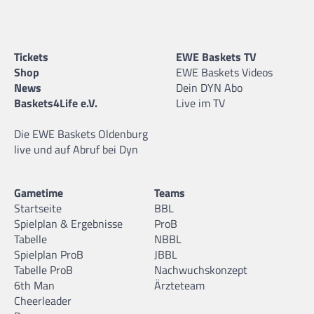
Tickets
EWE Baskets TV
Shop
EWE Baskets Videos
News
Dein DYN Abo
Baskets4Life e.V.
Live im TV
Die EWE Baskets Oldenburg
live und auf Abruf bei Dyn
Gametime
Teams
Startseite
BBL
Spielplan & Ergebnisse
ProB
Tabelle
NBBL
Spielplan ProB
JBBL
Tabelle ProB
Nachwuchskonzept
6th Man
Ärzteteam
Cheerleader