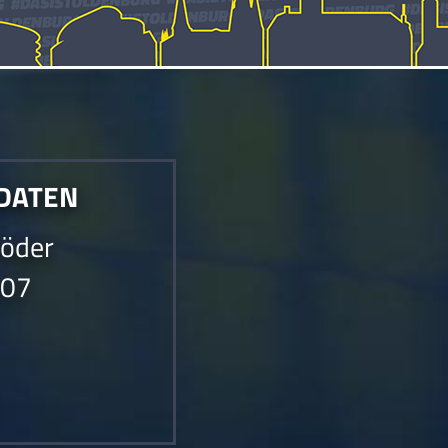
 DATEN
röder
007