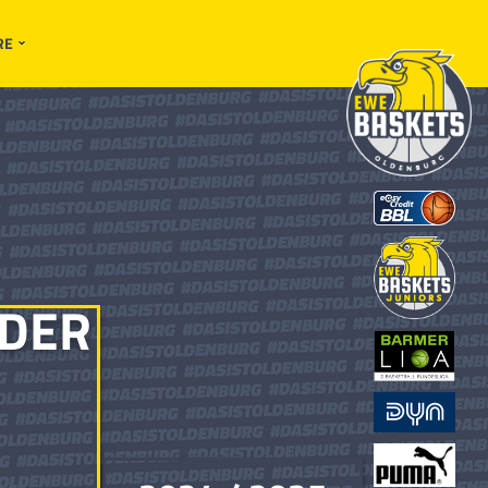
RE
DER