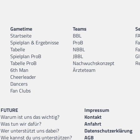
Gametime
Teams
Se
Startseite
BBL
F
Spielplan & Ergebnisse
ProB
F
Tabelle
NBBL
F
Spielplan ProB
JBBL
Gl
Tabelle ProB
Nachwuchskonzept
R
6th Man
Ärzteteam
Cheerleader
Dancers
Fan Clubs
FUTURE
Impressum
Warum ist uns das wichtig?
Kontakt
Was tun wir dafür?
Anfahrt
Wer unterstützt uns dabei?
Datenschutzerklärung
Wie kannst du uns unterstützen?
AGB