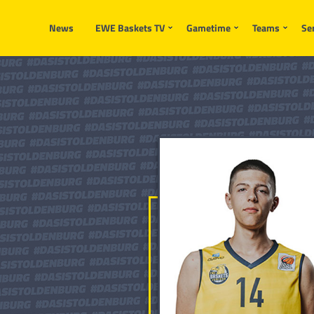
News
EWE Baskets TV
Gametime
Teams
Se