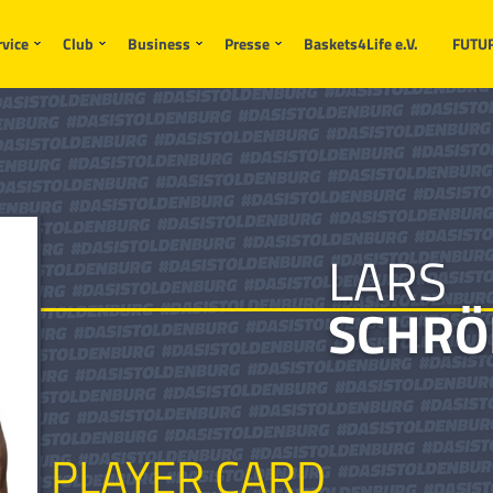
rvice
Club
Business
Presse
Baskets4Life e.V.
FUTU
LARS
SCHRÖ
PLAYER CARD