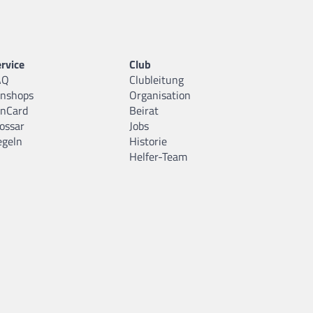
rvice
Club
AQ
Clubleitung
anshops
Organisation
anCard
Beirat
ossar
Jobs
egeln
Historie
Helfer-Team