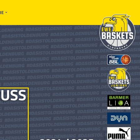
RE
USS