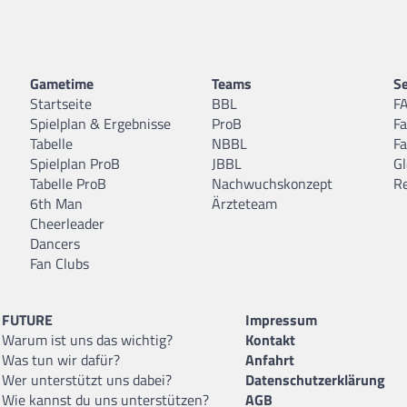
Gametime
Teams
Se
Startseite
BBL
F
Spielplan & Ergebnisse
ProB
F
Tabelle
NBBL
F
Spielplan ProB
JBBL
Gl
Tabelle ProB
Nachwuchskonzept
R
6th Man
Ärzteteam
Cheerleader
Dancers
Fan Clubs
FUTURE
Impressum
Warum ist uns das wichtig?
Kontakt
Was tun wir dafür?
Anfahrt
Wer unterstützt uns dabei?
Datenschutzerklärung
Wie kannst du uns unterstützen?
AGB