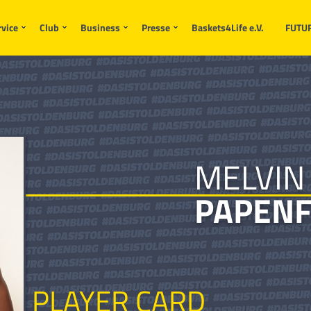
rvice
Club
Business
Presse
Baskets4Life e.V.
FUTU
MELVIN
PAPENF
PLAYER CARD