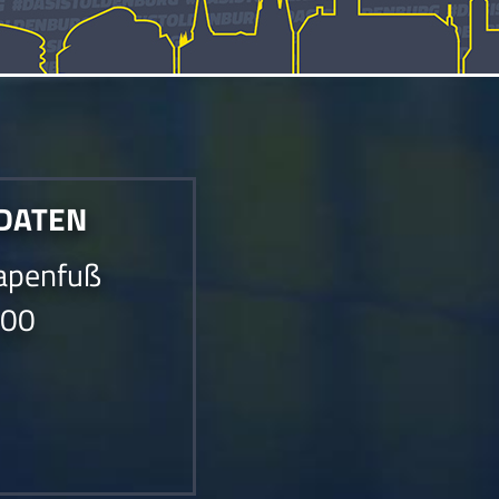
 DATEN
apenfuß
000