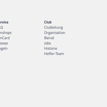
rvice
Club
AQ
Clubleitung
anshops
Organisation
anCard
Beirat
ossar
Jobs
egeln
Historie
Helfer-Team