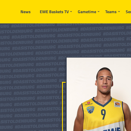
News
EWE Baskets TV
Gametime
Teams
Se