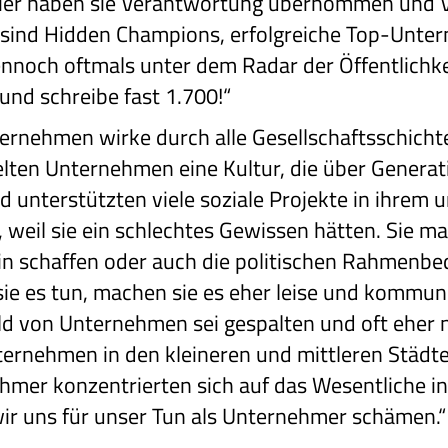
er haben sie Verantwortung übernommen und Ve
en sind Hidden Champions, erfolgreiche Top-Unt
ennoch oftmals unter dem Radar der Öffentlichke
und schreibe fast 1.700!“
ternehmen wirke durch alle Gesellschaftsschicht
ten Unternehmen eine Kultur, die über Generat
nd unterstützten viele soziale Projekte in ihrem
t, weil sie ein schlechtes Gewissen hätten. Sie m
lein schaffen oder auch die politischen Rahmenb
ie es tun, machen sie es eher leise und kommuni
ild von Unternehmen sei gespalten und oft eher 
ternehmen in den kleineren und mittleren Städte
ehmer konzentrierten sich auf das Wesentliche in
wir uns für unser Tun als Unternehmer schämen.“