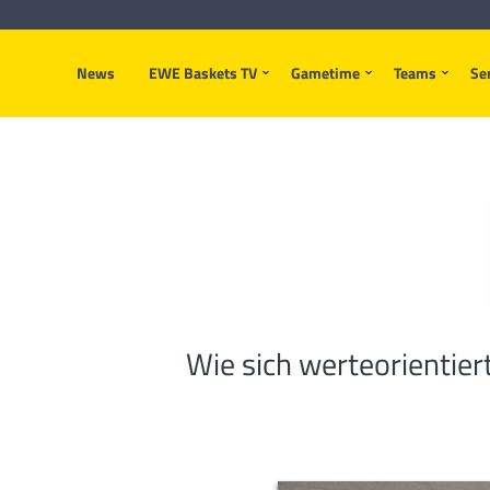
News
EWE Baskets TV
Gametime
Teams
Se
Wie sich werteorientie