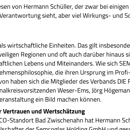
esen von Hermann Schüller, der zwar bei einigen 
 Verantwortung sieht, aber viel Wirkungs- und S
 wirtschaftliche Einheiten. Das gilt insbesonde
weiligen Regionen und oft auch darüber hinaus si
haftlichen Lebens und Miteinanders. Wie sich SE
ehmensphilosophie, die ihren Ursprung im Profi-S
 davon haben sich die Mitglieder des Verbands
onalkreisvorsitzenden Weser-Ems, Jörg Högeman
eranstaltung ein Bild machen können.
ür Vertrauen und Wertschätzung
CO-Standort Bad Zwischenahn hat Hermann Sch
llschafter der Semcoglas Holding GmbH und ges