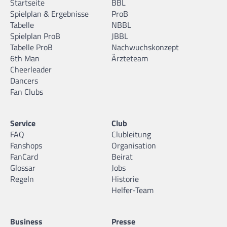
Startseite
BBL
Spielplan & Ergebnisse
ProB
Tabelle
NBBL
Spielplan ProB
JBBL
Tabelle ProB
Nachwuchskonzept
6th Man
Ärzteteam
Cheerleader
Dancers
Fan Clubs
Service
Club
FAQ
Clubleitung
Fanshops
Organisation
FanCard
Beirat
Glossar
Jobs
Regeln
Historie
Helfer-Team
Business
Presse