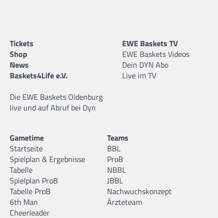
Tickets
EWE Baskets TV
Shop
EWE Baskets Videos
News
Dein DYN Abo
Baskets4Life e.V.
Live im TV
Die EWE Baskets Oldenburg
live und auf Abruf bei Dyn
Gametime
Teams
Startseite
BBL
Spielplan & Ergebnisse
ProB
Tabelle
NBBL
Spielplan ProB
JBBL
Tabelle ProB
Nachwuchskonzept
6th Man
Ärzteteam
Cheerleader