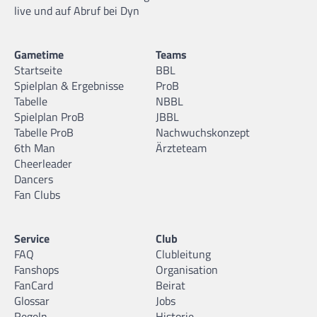
live und auf Abruf bei Dyn
Gametime
Teams
Startseite
BBL
Spielplan & Ergebnisse
ProB
Tabelle
NBBL
Spielplan ProB
JBBL
Tabelle ProB
Nachwuchskonzept
6th Man
Ärzteteam
Cheerleader
Dancers
Fan Clubs
Service
Club
FAQ
Clubleitung
Fanshops
Organisation
FanCard
Beirat
Glossar
Jobs
Regeln
Historie