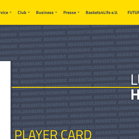
rvice
Club
Business
Presse
Baskets4Life e.V.
FUTU
L
H
PLAYER CARD