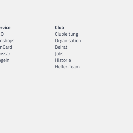
rvice
Club
AQ
Clubleitung
anshops
Organisation
anCard
Beirat
ossar
Jobs
egeln
Historie
Helfer-Team