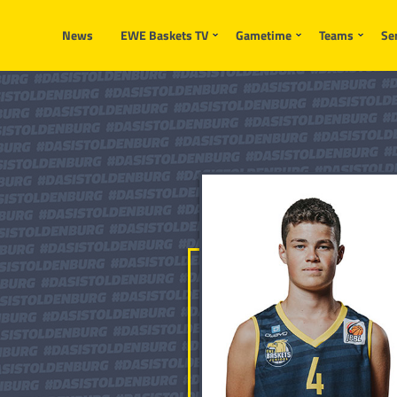
News
EWE Baskets TV
Gametime
Teams
Se