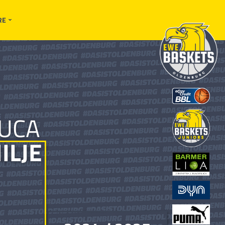
RE
UCA
ILJE