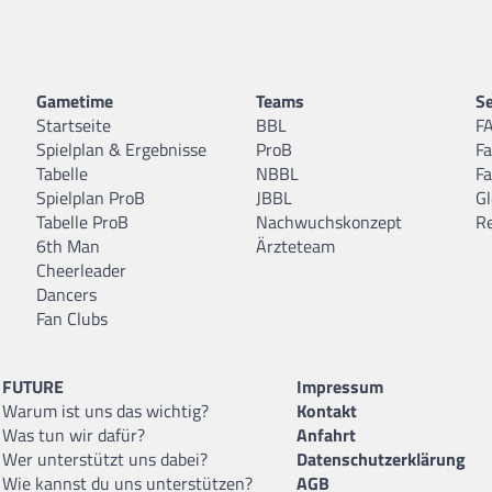
Gametime
Teams
Se
Startseite
BBL
F
Spielplan & Ergebnisse
ProB
F
Tabelle
NBBL
F
Spielplan ProB
JBBL
Gl
Tabelle ProB
Nachwuchskonzept
R
6th Man
Ärzteteam
Cheerleader
Dancers
Fan Clubs
FUTURE
Impressum
Warum ist uns das wichtig?
Kontakt
Was tun wir dafür?
Anfahrt
Wer unterstützt uns dabei?
Datenschutzerklärung
Wie kannst du uns unterstützen?
AGB