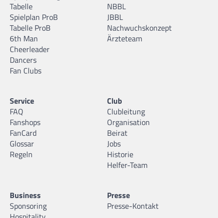
Tabelle
NBBL
Spielplan ProB
JBBL
Tabelle ProB
Nachwuchskonzept
6th Man
Ärzteteam
Cheerleader
Dancers
Fan Clubs
Service
Club
FAQ
Clubleitung
Fanshops
Organisation
FanCard
Beirat
Glossar
Jobs
Regeln
Historie
Helfer-Team
Business
Presse
Sponsoring
Presse-Kontakt
Hospitality