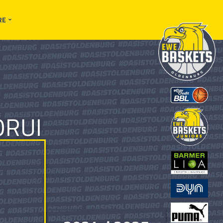
RE
ORUI