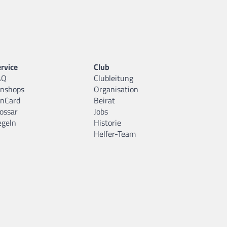
rvice
Club
AQ
Clubleitung
anshops
Organisation
anCard
Beirat
ossar
Jobs
egeln
Historie
Helfer-Team