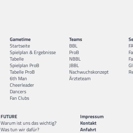
Gametime
Teams
Se
Startseite
BBL
F
Spielplan & Ergebnisse
ProB
F
Tabelle
NBBL
F
Spielplan ProB
JBBL
Gl
Tabelle ProB
Nachwuchskonzept
R
6th Man
Ärzteteam
Cheerleader
Dancers
Fan Clubs
FUTURE
Impressum
Warum ist uns das wichtig?
Kontakt
Was tun wir dafür?
Anfahrt