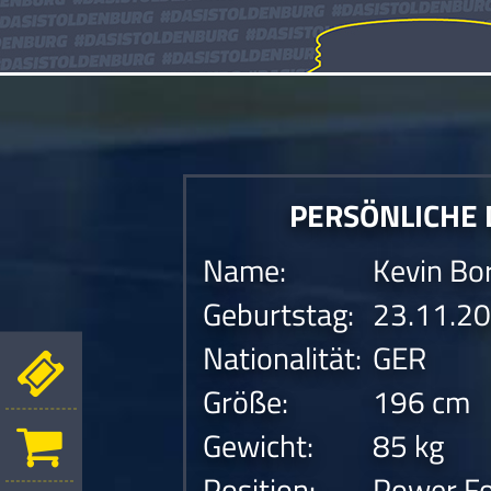
PERSÖNLICHE
Name:
Kevin Bo
Geburtstag:
23.11.2
Nationalität:
GER
Größe:
196 cm
Gewicht:
85 kg
Position:
Power F