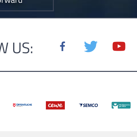
W US: