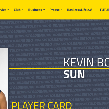
rvice
Club
Business
Presse
Baskets4Life e.V.
FUTU
KEVIN B
SUN
PLAYER CARD