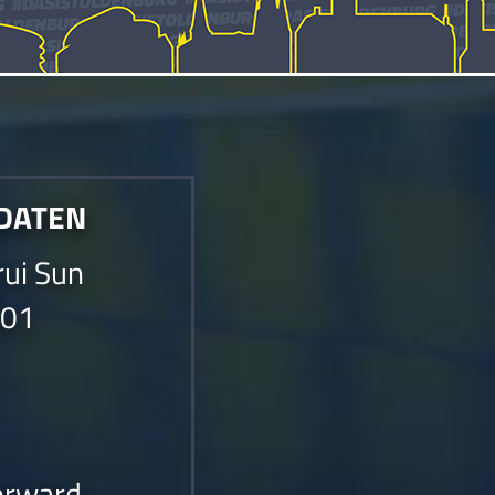
 DATEN
rui Sun
001
orward