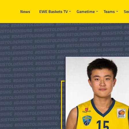
News
EWE Baskets TV
Gametime
Teams
Se