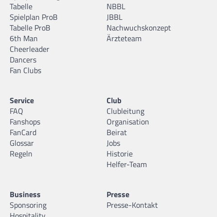
Tabelle
NBBL
Spielplan ProB
JBBL
Tabelle ProB
Nachwuchskonzept
6th Man
Ärzteteam
Cheerleader
Dancers
Fan Clubs
Service
Club
FAQ
Clubleitung
Fanshops
Organisation
FanCard
Beirat
Glossar
Jobs
Regeln
Historie
Helfer-Team
Business
Presse
Sponsoring
Presse-Kontakt
Hospitality