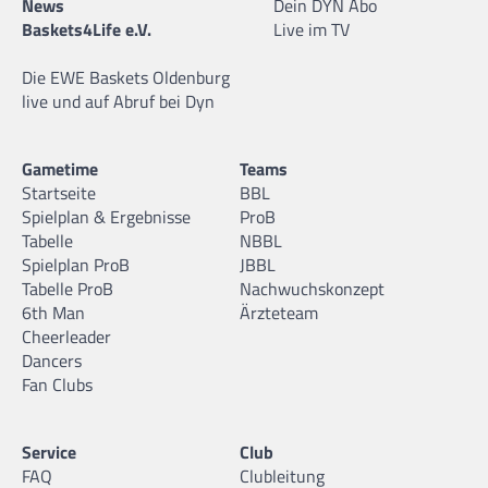
News
Dein DYN Abo
Baskets4Life e.V.
Live im TV
Die EWE Baskets Oldenburg
live und auf Abruf bei Dyn
Gametime
Teams
Startseite
BBL
Spielplan & Ergebnisse
ProB
Tabelle
NBBL
Spielplan ProB
JBBL
Tabelle ProB
Nachwuchskonzept
6th Man
Ärzteteam
Cheerleader
Dancers
Fan Clubs
Service
Club
FAQ
Clubleitung