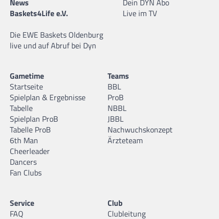
News
Dein DYN Abo
Baskets4Life e.V.
Live im TV
Die EWE Baskets Oldenburg
live und auf Abruf bei Dyn
Gametime
Teams
Startseite
BBL
Spielplan & Ergebnisse
ProB
Tabelle
NBBL
Spielplan ProB
JBBL
Tabelle ProB
Nachwuchskonzept
6th Man
Ärzteteam
Cheerleader
Dancers
Fan Clubs
Service
Club
FAQ
Clubleitung