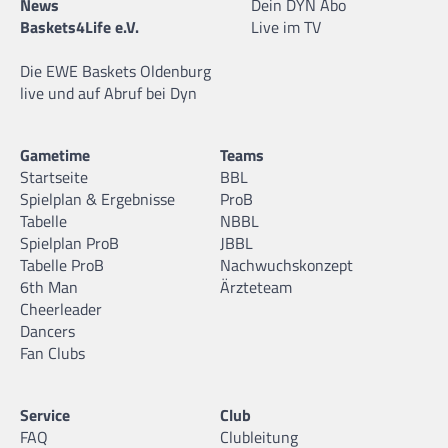
News
Dein DYN Abo
Baskets4Life e.V.
Live im TV
Die EWE Baskets Oldenburg
live und auf Abruf bei Dyn
Gametime
Teams
Startseite
BBL
Spielplan & Ergebnisse
ProB
Tabelle
NBBL
Spielplan ProB
JBBL
Tabelle ProB
Nachwuchskonzept
6th Man
Ärzteteam
Cheerleader
Dancers
Fan Clubs
Service
Club
FAQ
Clubleitung