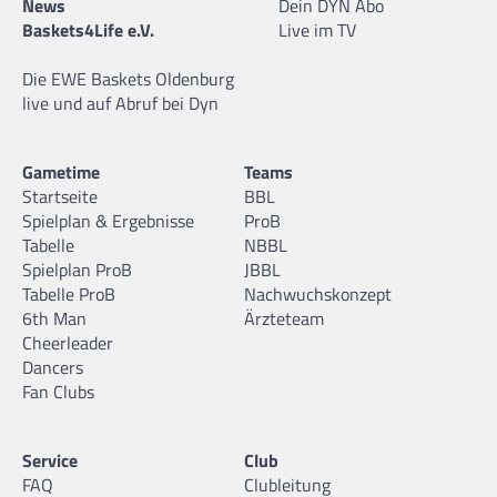
News
Dein DYN Abo
Baskets4Life e.V.
Live im TV
Die EWE Baskets Oldenburg
live und auf Abruf bei Dyn
Gametime
Teams
Startseite
BBL
Spielplan & Ergebnisse
ProB
Tabelle
NBBL
Spielplan ProB
JBBL
Tabelle ProB
Nachwuchskonzept
6th Man
Ärzteteam
Cheerleader
Dancers
Fan Clubs
Service
Club
FAQ
Clubleitung