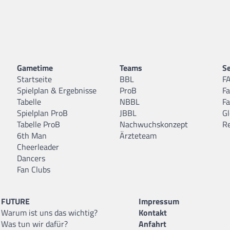
Gametime
Teams
Se
Startseite
BBL
F
Spielplan & Ergebnisse
ProB
F
Tabelle
NBBL
F
Spielplan ProB
JBBL
Gl
Tabelle ProB
Nachwuchskonzept
R
6th Man
Ärzteteam
Cheerleader
Dancers
Fan Clubs
FUTURE
Impressum
Warum ist uns das wichtig?
Kontakt
Was tun wir dafür?
Anfahrt