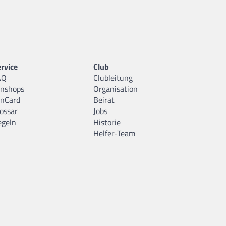
rvice
Club
AQ
Clubleitung
anshops
Organisation
anCard
Beirat
ossar
Jobs
egeln
Historie
Helfer-Team