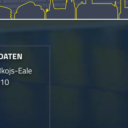
 DATEN
Nkojs-Eale
010