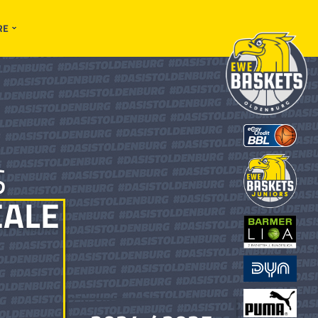
RE
S
EALE