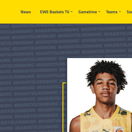
News
EWE Baskets TV
Gametime
Teams
Se