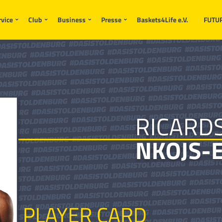
rvice
Club
Business
Presse
Baskets4Life e.V.
FUTU
RICARD
NKOJS-
PLAYER CARD