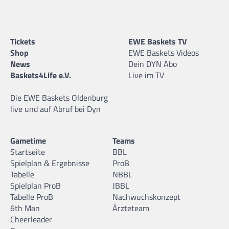
Tickets
EWE Baskets TV
Shop
EWE Baskets Videos
News
Dein DYN Abo
Baskets4Life e.V.
Live im TV
Die EWE Baskets Oldenburg
live und auf Abruf bei Dyn
Gametime
Teams
Startseite
BBL
Spielplan & Ergebnisse
ProB
Tabelle
NBBL
Spielplan ProB
JBBL
Tabelle ProB
Nachwuchskonzept
6th Man
Ärzteteam
Cheerleader