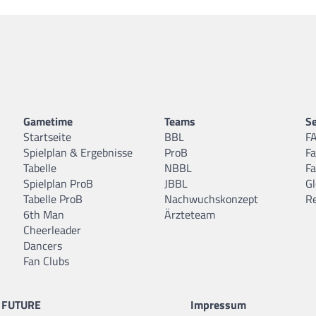
Gametime
Teams
Se
Startseite
BBL
F
Spielplan & Ergebnisse
ProB
F
Tabelle
NBBL
F
Spielplan ProB
JBBL
Gl
Tabelle ProB
Nachwuchskonzept
R
6th Man
Ärzteteam
Cheerleader
Dancers
Fan Clubs
FUTURE
Impressum