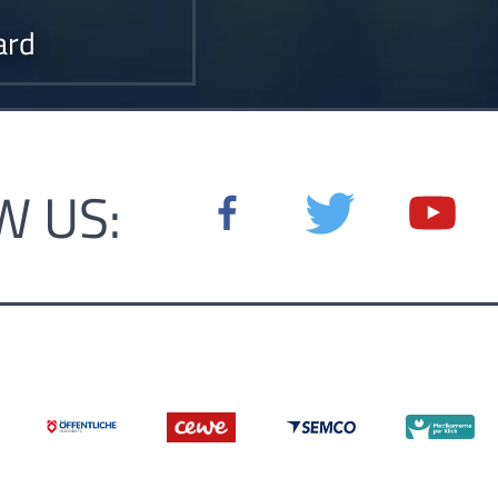
ard
W US: