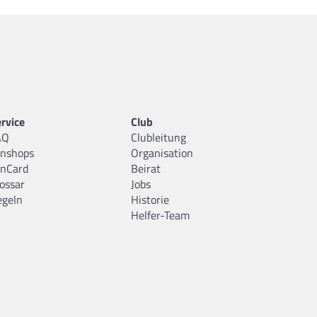
rvice
Club
AQ
Clubleitung
anshops
Organisation
anCard
Beirat
ossar
Jobs
egeln
Historie
Helfer-Team