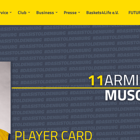
rvice
Club
Business
Presse
Baskets4Life e.V.
FUTU
11
ARM
MUSO
PLAYER CARD