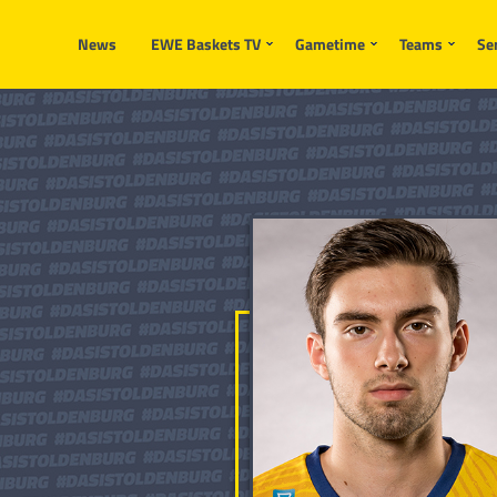
News
EWE Baskets TV
Gametime
Teams
Se