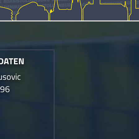
 DATEN
sovic
996