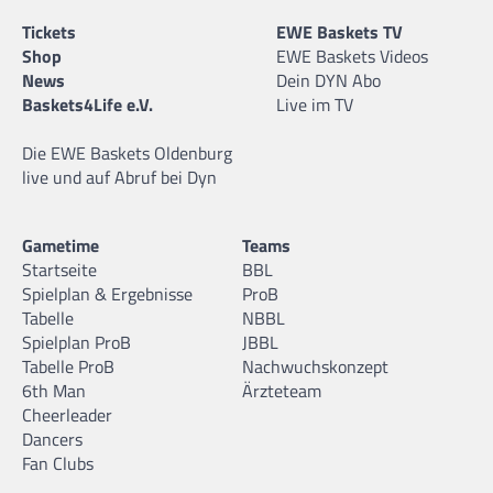
Tickets
EWE Baskets TV
Shop
EWE Baskets Videos
News
Dein DYN Abo
Baskets4Life e.V.
Live im TV
Die EWE Baskets Oldenburg
live und auf Abruf bei Dyn
Gametime
Teams
Startseite
BBL
Spielplan & Ergebnisse
ProB
Tabelle
NBBL
Spielplan ProB
JBBL
Tabelle ProB
Nachwuchskonzept
6th Man
Ärzteteam
Cheerleader
Dancers
Fan Clubs