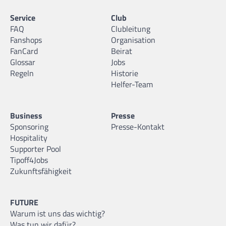
Service
Club
FAQ
Clubleitung
Fanshops
Organisation
FanCard
Beirat
Glossar
Jobs
Regeln
Historie
Helfer-Team
Business
Presse
Sponsoring
Presse-Kontakt
Hospitality
Supporter Pool
Tipoff4Jobs
Zukunftsfähigkeit
FUTURE
Warum ist uns das wichtig?
Was tun wir dafür?