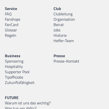
Service
Club
FAQ
Clubleitung
Fanshops
Organisation
FanCard
Beirat
Glossar
Jobs
Regeln
Historie
Helfer-Team
Business
Presse
Sponsoring
Presse-Kontakt
Hospitality
Supporter Pool
Tipoff4Jobs
Zukunftsfähigkeit
FUTURE
Warum ist uns das wichtig?
Was tun wir dafür?