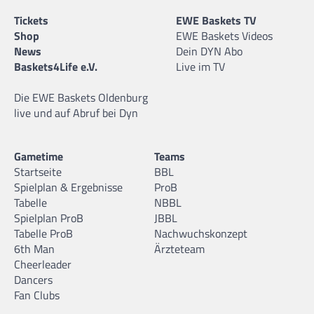
Tickets
EWE Baskets TV
Shop
EWE Baskets Videos
News
Dein DYN Abo
Baskets4Life e.V.
Live im TV
Die EWE Baskets Oldenburg
live und auf Abruf bei Dyn
Gametime
Teams
Startseite
BBL
Spielplan & Ergebnisse
ProB
Tabelle
NBBL
Spielplan ProB
JBBL
Tabelle ProB
Nachwuchskonzept
6th Man
Ärzteteam
Cheerleader
Dancers
Fan Clubs