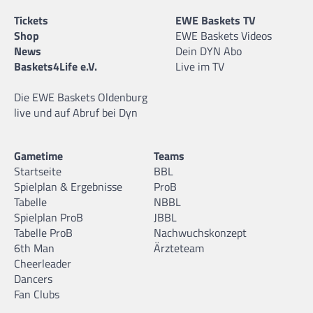
Tickets
EWE Baskets TV
Shop
EWE Baskets Videos
News
Dein DYN Abo
Baskets4Life e.V.
Live im TV
Die EWE Baskets Oldenburg
live und auf Abruf bei Dyn
Gametime
Teams
Startseite
BBL
Spielplan & Ergebnisse
ProB
Tabelle
NBBL
Spielplan ProB
JBBL
Tabelle ProB
Nachwuchskonzept
6th Man
Ärzteteam
Cheerleader
Dancers
Fan Clubs