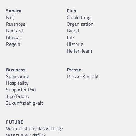
Service
Club
FAQ
Clubleitung
Fanshops
Organisation
FanCard
Beirat
Glossar
Jobs
Regeln
Historie
Helfer-Team
Business
Presse
Sponsoring
Presse-Kontakt
Hospitality
Supporter Pool
Tipoff4Jobs
Zukunftsfähigkeit
FUTURE
Warum ist uns das wichtig?
Was tun wir dafür?