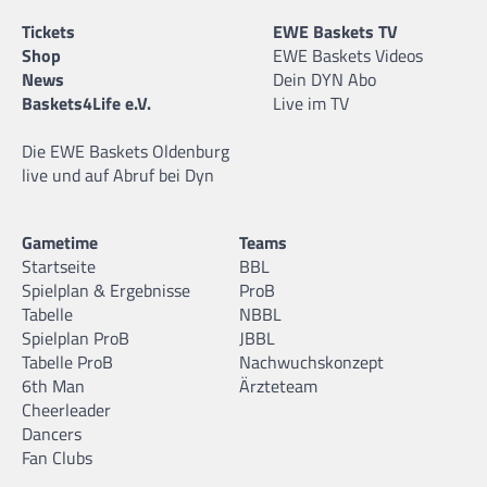
Tickets
EWE Baskets TV
Shop
EWE Baskets Videos
News
Dein DYN Abo
Baskets4Life e.V.
Live im TV
Die EWE Baskets Oldenburg
live und auf Abruf bei Dyn
Gametime
Teams
Startseite
BBL
Spielplan & Ergebnisse
ProB
Tabelle
NBBL
Spielplan ProB
JBBL
Tabelle ProB
Nachwuchskonzept
6th Man
Ärzteteam
Cheerleader
Dancers
Fan Clubs