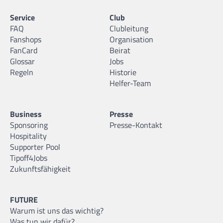
Service
Club
FAQ
Clubleitung
Fanshops
Organisation
FanCard
Beirat
Glossar
Jobs
Regeln
Historie
Helfer-Team
Business
Presse
Sponsoring
Presse-Kontakt
Hospitality
Supporter Pool
Tipoff4Jobs
Zukunftsfähigkeit
FUTURE
Warum ist uns das wichtig?
Was tun wir dafür?