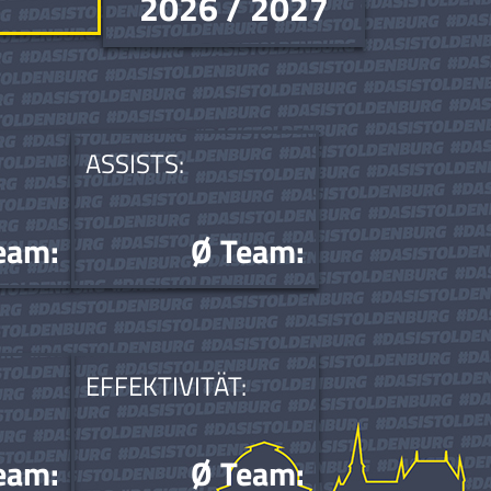
2026 / 2027
ASSISTS:
eam:
Ø Team:
EFFEKTIVITÄT:
eam:
Ø Team: