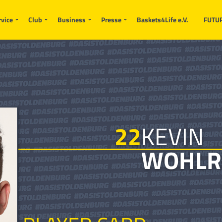
endet werden.
rvice
Club
Business
Presse
Baskets4Life e.V.
FUTU
22
KEVIN
WOHLR