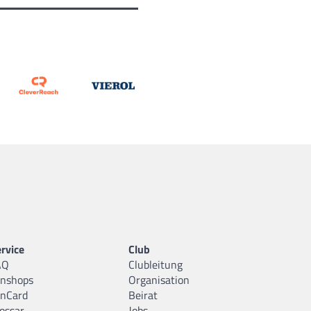
rvice
Club
AQ
Clubleitung
anshops
Organisation
anCard
Beirat
ossar
Jobs