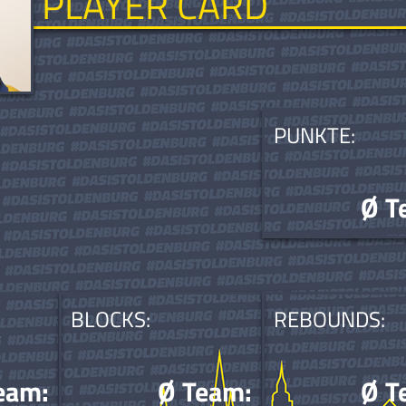
PLAYER CARD
PUNKTE:
Ø T
BLOCKS:
REBOUNDS:
eam:
Ø Team:
Ø T