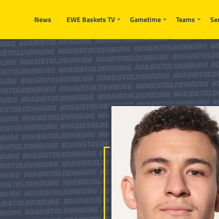
Die Anfrage konnte nicht gesendet werden.Die Anfrage konnte nicht ges
News
EWE Baskets TV
Gametime
Teams
Se