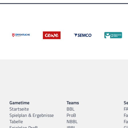
Gametime
Teams
Se
Startseite
BBL
F
Spielplan & Ergebnisse
ProB
F
Tabelle
NBBL
F
Spielplan ProB
JBBL
Gl