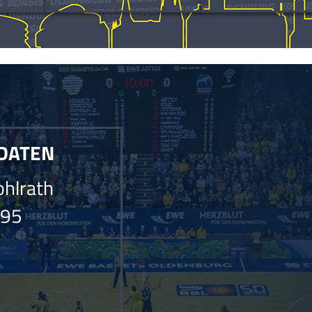
det werden.Die Anfrage konnte nicht gesendet werden.
 DATEN
hlrath
995