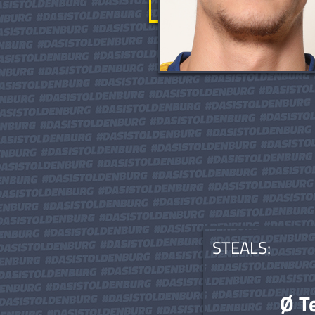
STEALS:
Ø T