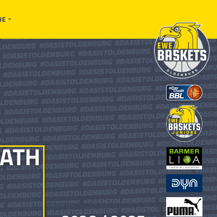
RE
ATH