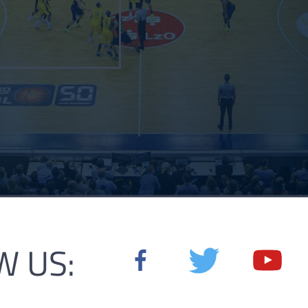
W US: