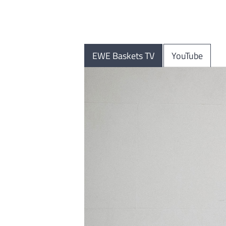
EWE Baskets TV
YouTube