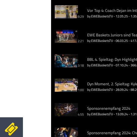
Vor Top 4: Coach Dejan im In
by EWEBasketsTV - 12.05.25 - 1.35
8:29
EWE Baskets Juniors sind Te
by EWEBasketsTV - 06.03.25 - 417
2:21
BBL 4. Spieltag: Dyn Highligh
by EWEBasketsTV - 07.10.24 - 366
3:18
Dyn Moment, 2. Spieltag: Kyl
by EWEBasketsTV - 28.09.24 - 88.
1:00
Sponsorenempfang 2024
by EWEBasketsTV - 13.09.24 - 1.31
4:55
Sponsorenempfang 2024: Chri