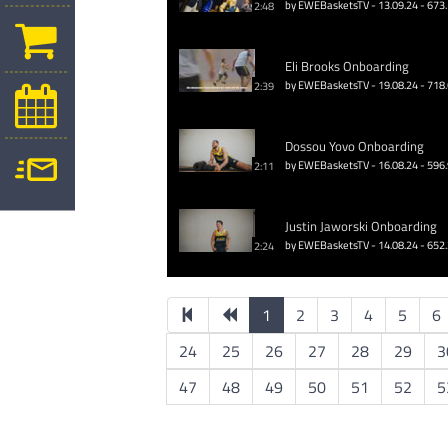
by EWEBasketsTV - 13.09.24 - 673
2:48
Eli Brooks Onboarding
by EWEBasketsTV - 19.08.24 - 718
2:39
Dossou Yovo Onboarding
by EWEBasketsTV - 16.08.24 - 596
2:11
Justin Jaworski Onboarding
by EWEBasketsTV - 14.08.24 - 652
2:24
1
2
3
4
5
6
24
25
26
27
28
29
3
47
48
49
50
51
52
5