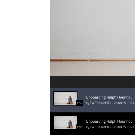
Onboarding Ralph Hounnou
by EWEBasketsTV - 25.08.25 - 373
1:57
Onboarding Ralph Hounnou
by EWEBasketsTV - 25.08.25 - 373
1:57