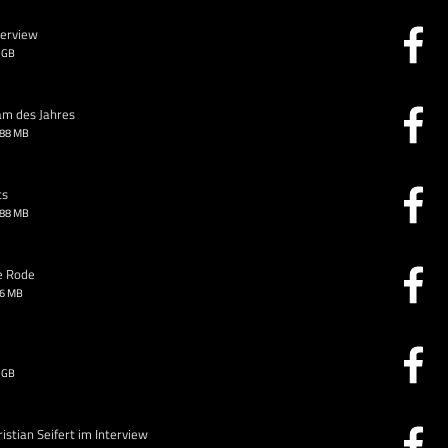
terview
 GB
am des Jahres
.88 MB
ts
.88 MB
e Rode
26 MB
 GB
stian Seifert im Interview