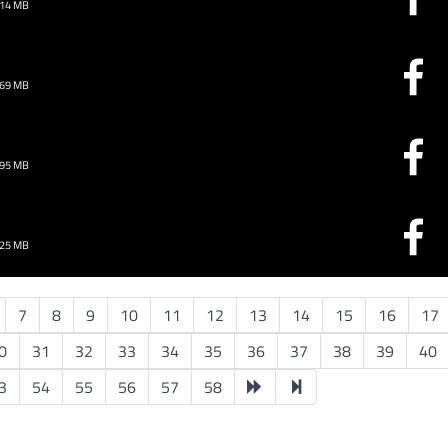
.14 MB
.69 MB
.95 MB
.25 MB
7
8
9
10
11
12
13
14
15
16
17
0
31
32
33
34
35
36
37
38
39
40
3
54
55
56
57
58