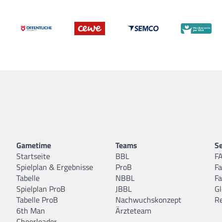
Gametime
Teams
Se
Startseite
BBL
F
Spielplan & Ergebnisse
ProB
F
Tabelle
NBBL
F
Spielplan ProB
JBBL
Gl
Tabelle ProB
Nachwuchskonzept
R
6th Man
Ärzteteam
Cheerleader