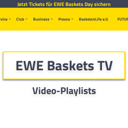
Jetzt Tickets für EWE Baskets Day sichern
rvice
Club
Business
Presse
Baskets4Life e.V.
FUTU
EWE Baskets TV
Video-Playlists