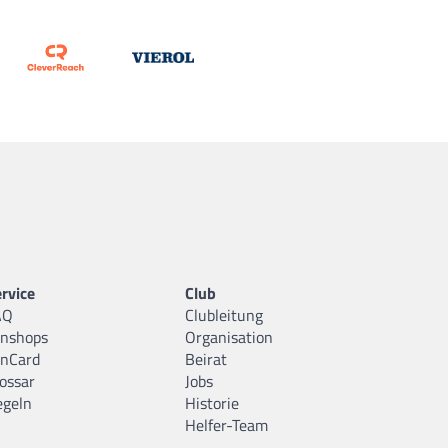
rvice
Club
AQ
Clubleitung
anshops
Organisation
anCard
Beirat
ossar
Jobs
egeln
Historie
Helfer-Team