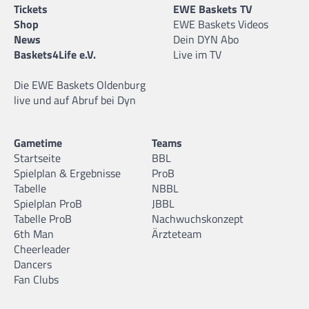
Tickets
EWE Baskets TV
Shop
EWE Baskets Videos
News
Dein DYN Abo
Baskets4Life e.V.
Live im TV
Die EWE Baskets Oldenburg
live und auf Abruf bei Dyn
Gametime
Teams
Startseite
BBL
Spielplan & Ergebnisse
ProB
Tabelle
NBBL
Spielplan ProB
JBBL
Tabelle ProB
Nachwuchskonzept
6th Man
Ärzteteam
Cheerleader
Dancers
Fan Clubs