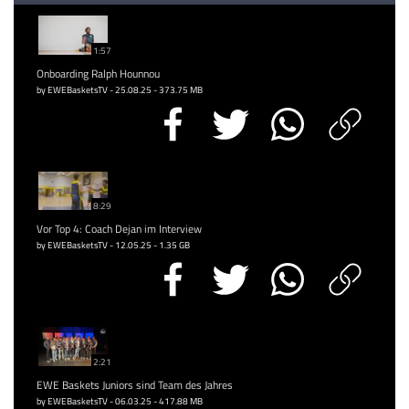
1:57
Onboarding Ralph Hounnou
by EWEBasketsTV - 25.08.25 - 373.75 MB
8:29
Vor Top 4: Coach Dejan im Interview
by EWEBasketsTV - 12.05.25 - 1.35 GB
2:21
EWE Baskets Juniors sind Team des Jahres
by EWEBasketsTV - 06.03.25 - 417.88 MB