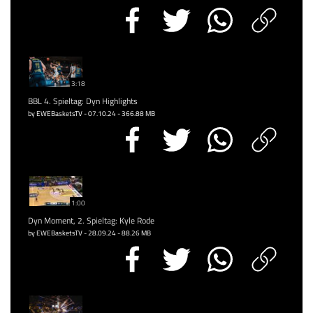
3:18
BBL 4. Spieltag: Dyn Highlights
by EWEBasketsTV - 07.10.24 - 366.88 MB
1:00
Dyn Moment, 2. Spieltag: Kyle Rode
by EWEBasketsTV - 28.09.24 - 88.26 MB