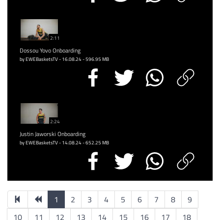
2:11
Dossou Yovo Onboarding
by EWEBasketsTV - 16.08.24 - 596.95 MB
2:24
Justin Jaworski Onboarding
by EWEBasketsTV - 14.08.24 - 652.25 MB
1
2
3
4
5
6
7
8
9
10
11
12
13
14
15
16
17
18