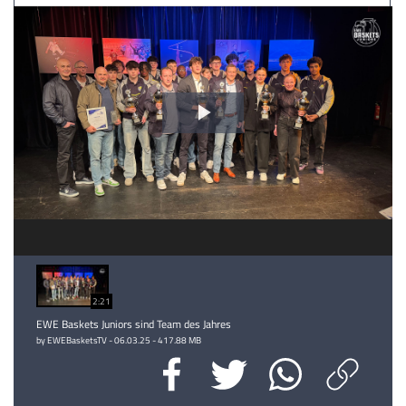
Video
abspielen
2:21
EWE Baskets Juniors sind Team des Jahres
by EWEBasketsTV - 06.03.25 - 417.88 MB