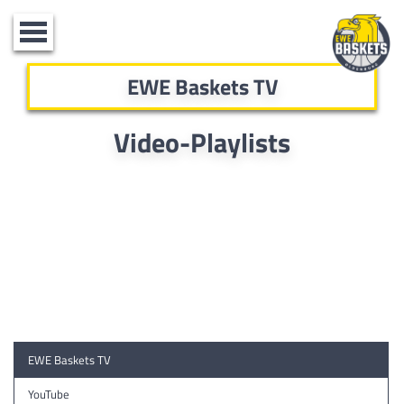
Toggle
navigation
EWE Baskets TV
Video-Playlists
EWE Baskets TV
YouTube