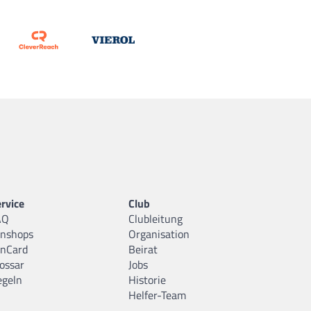
rvice
Club
AQ
Clubleitung
anshops
Organisation
anCard
Beirat
ossar
Jobs
egeln
Historie
Helfer-Team