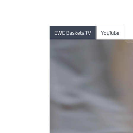
EWE Baskets TV
YouTube