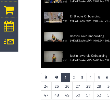
by EWEBasketsTV - 13.09.24 - 673
2:48
Eli Brooks Onboarding
by EWEBasketsTV - 19.08.24 - 718
2:39
Dossou Yovo Onboarding
by EWEBasketsTV - 16.08.24 - 596
2:11
Justin Jaworski Onboarding
by EWEBasketsTV - 14.08.24 - 652
2:24
1
2
3
4
5
6
24
25
26
27
28
29
3
47
48
49
50
51
52
5