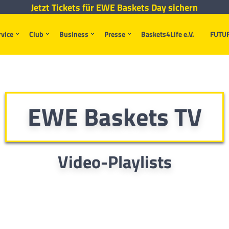
Jetzt Tickets für EWE Baskets Day sichern
rvice
Club
Business
Presse
Baskets4Life e.V.
FUTU
EWE Baskets TV
Video-Playlists