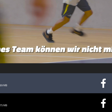
abspielen
.69 MB
.75 MB