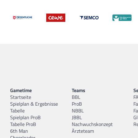
Gametime
Teams
Se
Startseite
BBL
F
Spielplan & Ergebnisse
ProB
F
Tabelle
NBBL
F
Spielplan ProB
JBBL
Gl
Tabelle ProB
Nachwuchskonzept
R
6th Man
Ärzteteam
Cheerleader