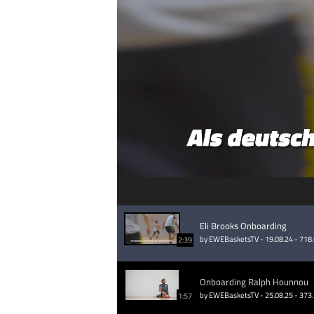
Eli Brooks Onboarding
by EWEBasketsTV - 19.08.24 - 718
2:39
Onboarding Ralph Hounnou
by EWEBasketsTV - 25.08.25 - 373
1:57