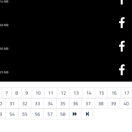
.14 MB
.69 MB
.95 MB
.25 MB
7
8
9
10
11
12
13
14
15
16
17
0
31
32
33
34
35
36
37
38
39
40
3
54
55
56
57
58