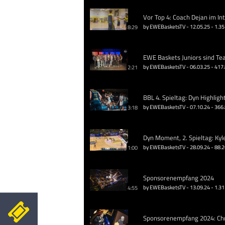
Vor Top 4: Coach Dejan im In
by EWEBasketsTV - 12.05.25 - 1.35
8:29
EWE Baskets Juniors sind Te
by EWEBasketsTV - 06.03.25 - 417
2:21
BBL 4. Spieltag: Dyn Highligh
by EWEBasketsTV - 07.10.24 - 366
3:18
Dyn Moment, 2. Spieltag: Kyl
by EWEBasketsTV - 28.09.24 - 88.
1:00
Sponsorenempfang 2024
by EWEBasketsTV - 13.09.24 - 1.31
4:55
Sponsorenempfang 2024: Chri