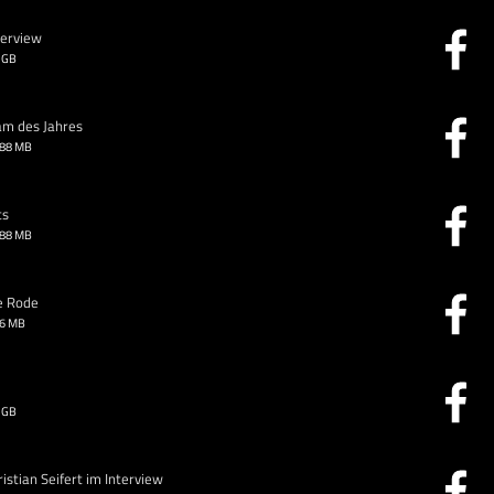
terview
 GB
am des Jahres
.88 MB
ts
.88 MB
e Rode
26 MB
 GB
stian Seifert im Interview