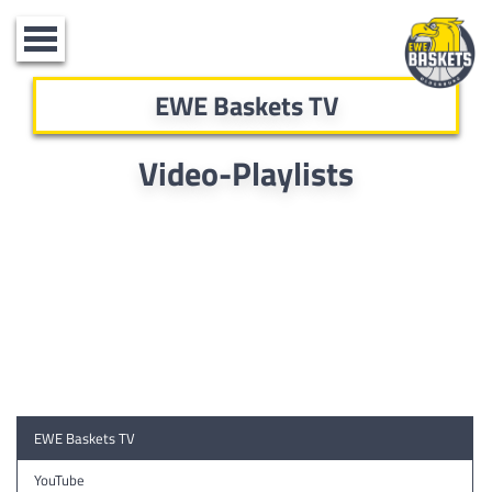
Toggle
navigation
EWE Baskets TV
Video-Playlists
EWE Baskets TV
YouTube