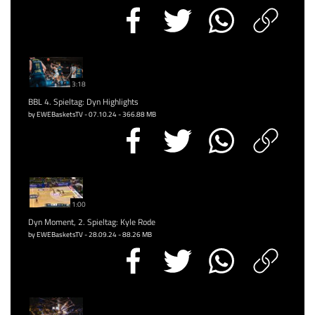
3:18
BBL 4. Spieltag: Dyn Highlights
by EWEBasketsTV - 07.10.24 - 366.88 MB
1:00
Dyn Moment, 2. Spieltag: Kyle Rode
by EWEBasketsTV - 28.09.24 - 88.26 MB