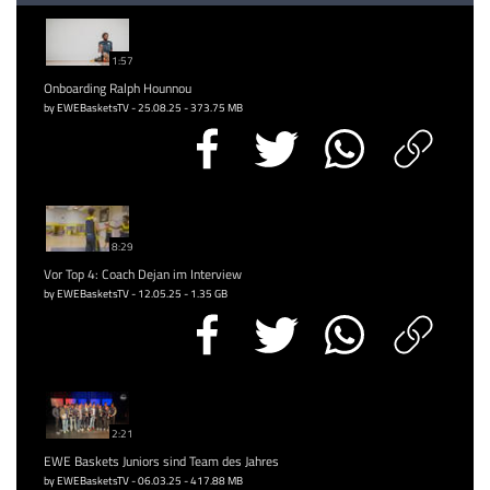
1:57
Onboarding Ralph Hounnou
by EWEBasketsTV - 25.08.25 - 373.75 MB
8:29
Vor Top 4: Coach Dejan im Interview
by EWEBasketsTV - 12.05.25 - 1.35 GB
2:21
EWE Baskets Juniors sind Team des Jahres
by EWEBasketsTV - 06.03.25 - 417.88 MB