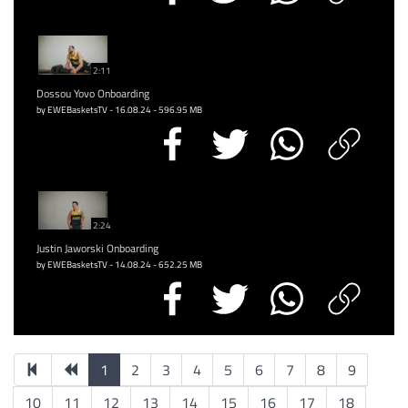
2:11
Dossou Yovo Onboarding
by EWEBasketsTV - 16.08.24 - 596.95 MB
2:24
Justin Jaworski Onboarding
by EWEBasketsTV - 14.08.24 - 652.25 MB
1
2
3
4
5
6
7
8
9
10
11
12
13
14
15
16
17
18