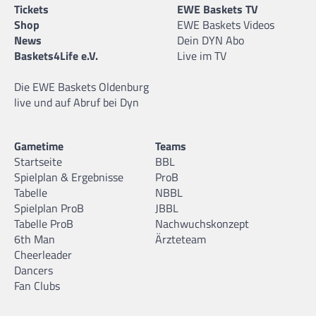
Tickets
EWE Baskets TV
Shop
EWE Baskets Videos
News
Dein DYN Abo
Baskets4Life e.V.
Live im TV
Die EWE Baskets Oldenburg
live und auf Abruf bei Dyn
Gametime
Teams
Startseite
BBL
Spielplan & Ergebnisse
ProB
Tabelle
NBBL
Spielplan ProB
JBBL
Tabelle ProB
Nachwuchskonzept
6th Man
Ärzteteam
Cheerleader
Dancers
Fan Clubs