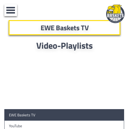
Toggle
navigation
EWE Baskets TV
Video-Playlists
EWE Baskets TV
YouTube