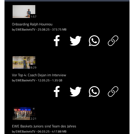
1:57
Onboarding Ralph Hounnou
by EWEBasketsTV - 25.08.25 - 373.75 MB
8:29
Vor Top 4: Coach Dejan im Interview
by EWEBasketsTV - 12.05.25 - 1.35 GB
2:21
EWE Baskets Juniors sind Team des Jahres
by EWEBasketsTV - 06.03.25 - 417.88 MB