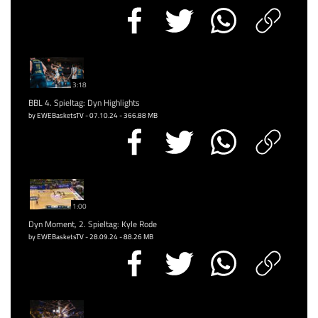
3:18
BBL 4. Spieltag: Dyn Highlights
by EWEBasketsTV - 07.10.24 - 366.88 MB
1:00
Dyn Moment, 2. Spieltag: Kyle Rode
by EWEBasketsTV - 28.09.24 - 88.26 MB