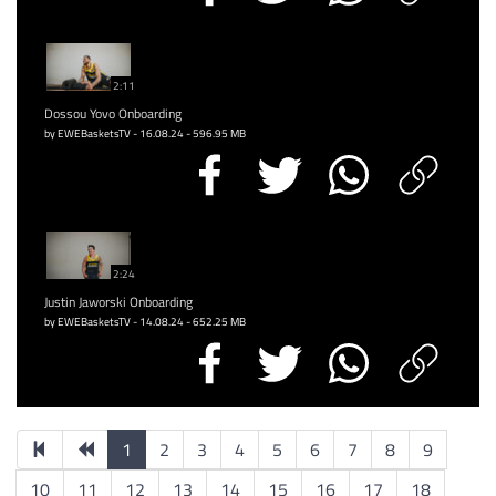
2:11
Dossou Yovo Onboarding
by EWEBasketsTV - 16.08.24 - 596.95 MB
2:24
Justin Jaworski Onboarding
by EWEBasketsTV - 14.08.24 - 652.25 MB
1
2
3
4
5
6
7
8
9
10
11
12
13
14
15
16
17
18