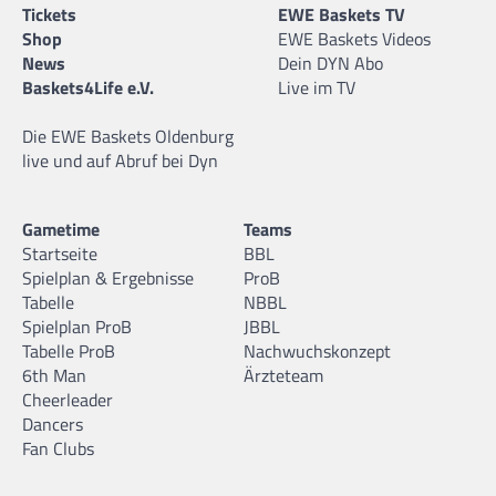
Tickets
EWE Baskets TV
Shop
EWE Baskets Videos
News
Dein DYN Abo
Baskets4Life e.V.
Live im TV
Die EWE Baskets Oldenburg
live und auf Abruf bei Dyn
Gametime
Teams
Startseite
BBL
Spielplan & Ergebnisse
ProB
Tabelle
NBBL
Spielplan ProB
JBBL
Tabelle ProB
Nachwuchskonzept
6th Man
Ärzteteam
Cheerleader
Dancers
Fan Clubs