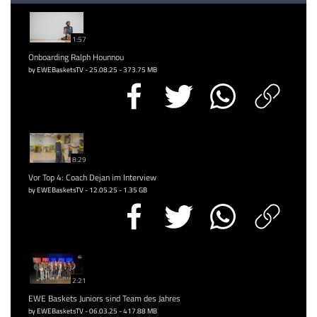
1:57
Onboarding Ralph Hounnou
by EWEBasketsTV - 25.08.25 - 373.75 MB
8:29
Vor Top 4: Coach Dejan im Interview
by EWEBasketsTV - 12.05.25 - 1.35 GB
2:21
EWE Baskets Juniors sind Team des Jahres
by EWEBasketsTV - 06.03.25 - 417.88 MB