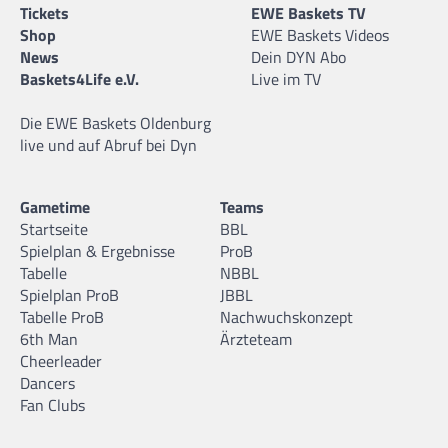
Tickets
EWE Baskets TV
Shop
EWE Baskets Videos
News
Dein DYN Abo
Baskets4Life e.V.
Live im TV
Die EWE Baskets Oldenburg
live und auf Abruf bei Dyn
Gametime
Teams
Startseite
BBL
Spielplan & Ergebnisse
ProB
Tabelle
NBBL
Spielplan ProB
JBBL
Tabelle ProB
Nachwuchskonzept
6th Man
Ärzteteam
Cheerleader
Dancers
Fan Clubs