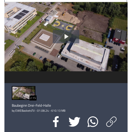
Video
abspielen
2:15
Baubeginn Drei-Feld-Halle
by EWEBasketsTV - 01.08.24 - 610.13 MB