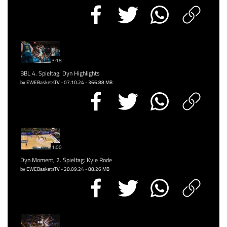
3:18
BBL 4. Spieltag: Dyn Highlights
by EWEBasketsTV - 07.10.24 - 366.88 MB
1:00
Dyn Moment, 2. Spieltag: Kyle Rode
by EWEBasketsTV - 28.09.24 - 88.26 MB