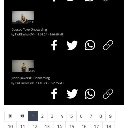
2:11
Dossou Yovo Onboarding
by EWEBasketsTV - 16.08.24 - 596.95 MB
2:24
Justin Jaworski Onboarding
by EWEBasketsTV - 14.08.24 - 652.25 MB
1
2
3
4
5
6
7
8
9
10
11
12
13
14
15
16
17
18