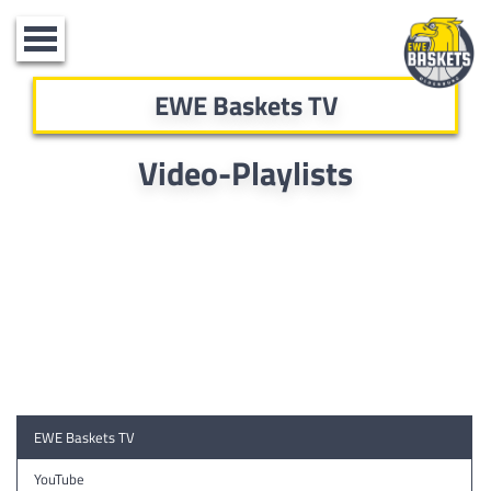
Toggle
navigation
EWE Baskets TV
Video-Playlists
EWE Baskets TV
YouTube