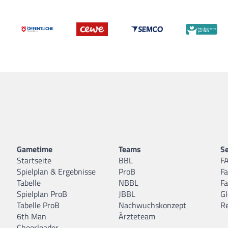
Gametime
Teams
Se
Startseite
BBL
F
Spielplan & Ergebnisse
ProB
F
Tabelle
NBBL
F
Spielplan ProB
JBBL
Gl
Tabelle ProB
Nachwuchskonzept
R
6th Man
Ärzteteam
Cheerleader