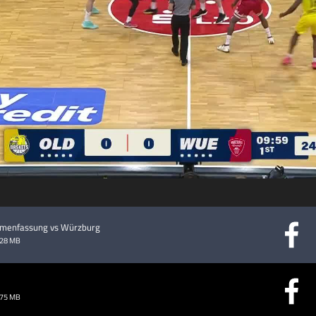
abspielen
ammenfassung vs Würzburg
.28 MB
.75 MB