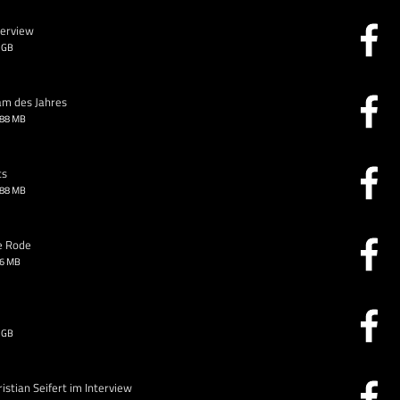
terview
 GB
am des Jahres
.88 MB
ts
.88 MB
e Rode
26 MB
 GB
stian Seifert im Interview