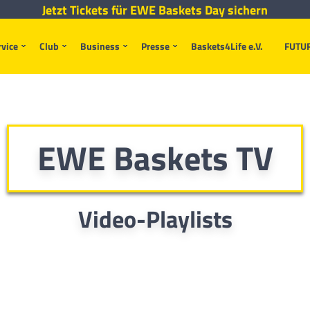
Jetzt Tickets für EWE Baskets Day sichern
rvice
Club
Business
Presse
Baskets4Life e.V.
FUTU
EWE Baskets TV
Video-Playlists