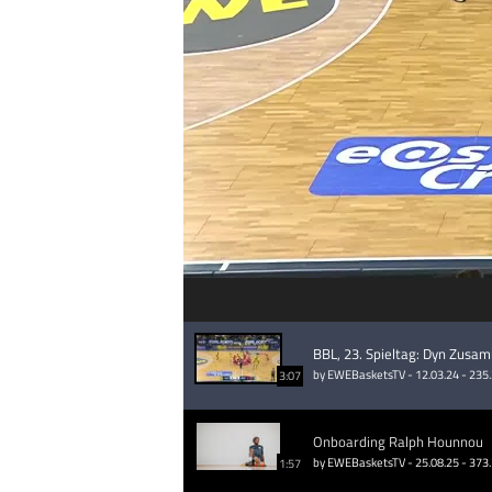
BBL, 23. Spieltag: Dyn Zus
by EWEBasketsTV - 12.03.24 - 235
3:07
Onboarding Ralph Hounnou
by EWEBasketsTV - 25.08.25 - 373
1:57