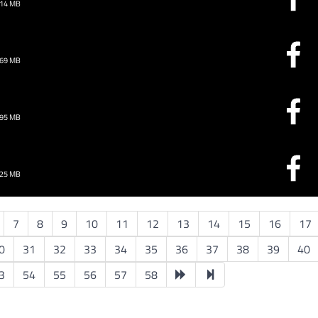
.14 MB
.69 MB
.95 MB
.25 MB
7
8
9
10
11
12
13
14
15
16
17
0
31
32
33
34
35
36
37
38
39
40
3
54
55
56
57
58