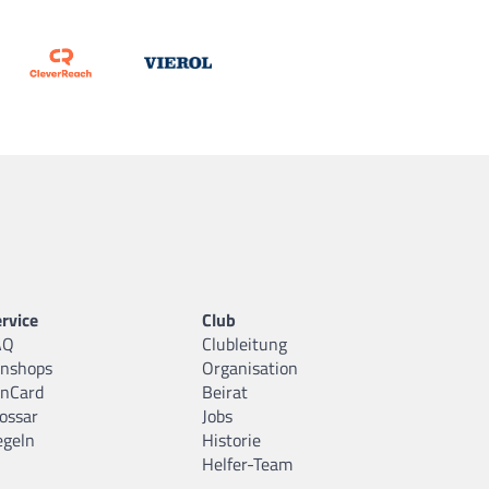
rvice
Club
AQ
Clubleitung
anshops
Organisation
anCard
Beirat
ossar
Jobs
egeln
Historie
Helfer-Team