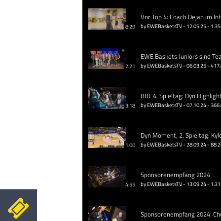
Vor Top 4: Coach Dejan im In
by EWEBasketsTV - 12.05.25 - 1.35
8:29
EWE Baskets Juniors sind Te
by EWEBasketsTV - 06.03.25 - 417
2:21
BBL 4. Spieltag: Dyn Highligh
by EWEBasketsTV - 07.10.24 - 366
3:18
Dyn Moment, 2. Spieltag: Kyl
by EWEBasketsTV - 28.09.24 - 88.
1:00
Sponsorenempfang 2024
by EWEBasketsTV - 13.09.24 - 1.31
4:55
Sponsorenempfang 2024: Chri