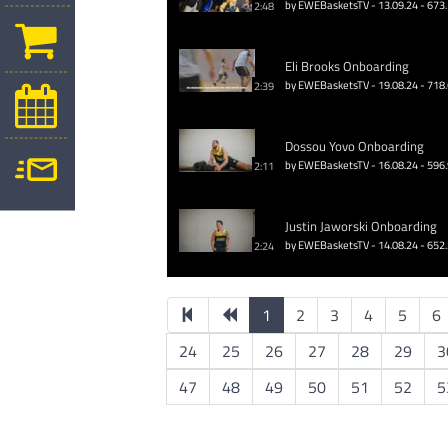
by EWEBasketsTV - 13.09.24 - 673
2:48
Eli Brooks Onboarding
by EWEBasketsTV - 19.08.24 - 718
2:39
Dossou Yovo Onboarding
by EWEBasketsTV - 16.08.24 - 596
2:11
Justin Jaworski Onboarding
by EWEBasketsTV - 14.08.24 - 652
2:24
1
2
3
4
5
6
24
25
26
27
28
29
3
47
48
49
50
51
52
5