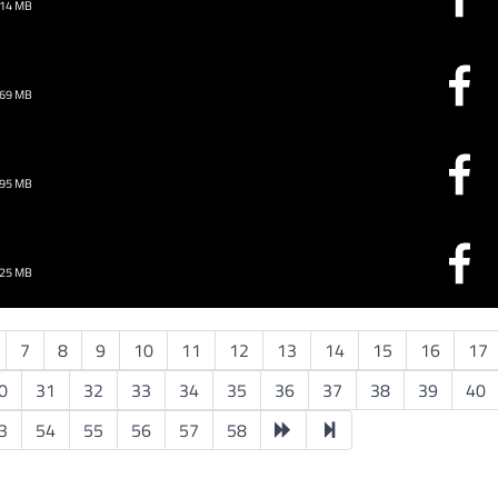
.14 MB
.69 MB
.95 MB
.25 MB
7
8
9
10
11
12
13
14
15
16
17
0
31
32
33
34
35
36
37
38
39
40
3
54
55
56
57
58