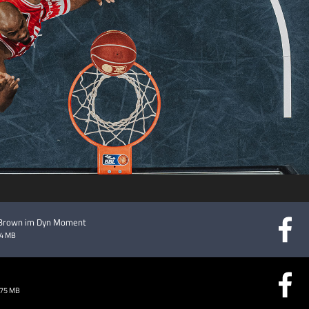
abspielen
e Brown im Dyn Moment
14 MB
.75 MB