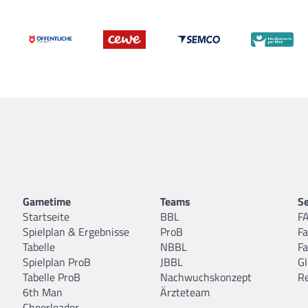
Gametime
Teams
Se
Startseite
BBL
F
Spielplan & Ergebnisse
ProB
F
Tabelle
NBBL
F
Spielplan ProB
JBBL
Gl
Tabelle ProB
Nachwuchskonzept
R
6th Man
Ärzteteam
Cheerleader