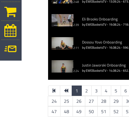
by EWEBasketsTV - 13.09.24 - 673
2:48
Eli Brooks Onboarding
by EWEBasketsTV - 19.08.24 - 718
2:39
Dossou Yovo Onboarding
by EWEBasketsTV - 16.08.24 - 596
2:11
Justin Jaworski Onboarding
by EWEBasketsTV - 14.08.24 - 652
2:24
1
2
3
4
5
6
24
25
26
27
28
29
3
47
48
49
50
51
52
5