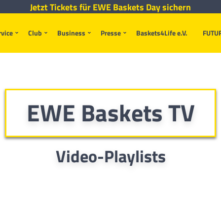
Jetzt Tickets für EWE Baskets Day sichern
rvice
Club
Business
Presse
Baskets4Life e.V.
FUTU
EWE Baskets TV
Video-Playlists