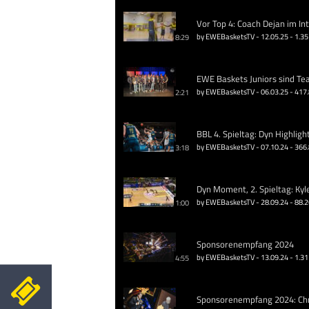
Vor Top 4: Coach Dejan im In
by EWEBasketsTV - 12.05.25 - 1.35
8:29
EWE Baskets Juniors sind Te
by EWEBasketsTV - 06.03.25 - 417
2:21
BBL 4. Spieltag: Dyn Highligh
by EWEBasketsTV - 07.10.24 - 366
3:18
Dyn Moment, 2. Spieltag: Kyl
by EWEBasketsTV - 28.09.24 - 88.
1:00
Sponsorenempfang 2024
by EWEBasketsTV - 13.09.24 - 1.31
4:55
Sponsorenempfang 2024: Chri