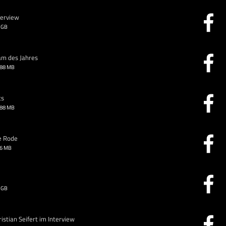
terview
 GB
am des Jahres
.88 MB
ts
.88 MB
e Rode
26 MB
 GB
stian Seifert im Interview