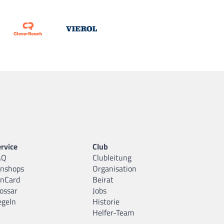
rvice
Club
AQ
Clubleitung
anshops
Organisation
anCard
Beirat
ossar
Jobs
egeln
Historie
Helfer-Team