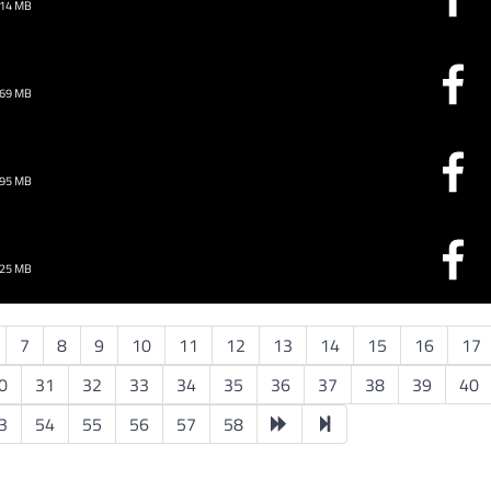
.14 MB
.69 MB
.95 MB
.25 MB
7
8
9
10
11
12
13
14
15
16
17
0
31
32
33
34
35
36
37
38
39
40
3
54
55
56
57
58