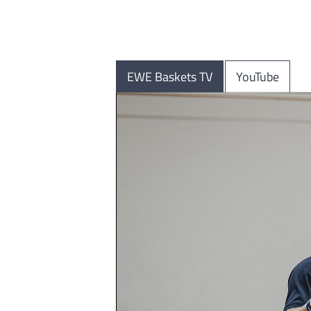
EWE Baskets TV
YouTube