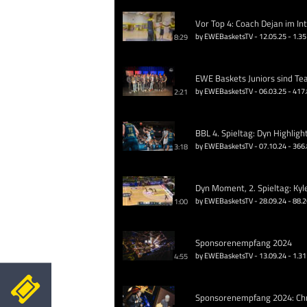
Vor Top 4: Coach Dejan im In
by EWEBasketsTV - 12.05.25 - 1.35
8:29
EWE Baskets Juniors sind Te
by EWEBasketsTV - 06.03.25 - 417
2:21
BBL 4. Spieltag: Dyn Highligh
by EWEBasketsTV - 07.10.24 - 366
3:18
Dyn Moment, 2. Spieltag: Kyl
by EWEBasketsTV - 28.09.24 - 88.
1:00
Sponsorenempfang 2024
by EWEBasketsTV - 13.09.24 - 1.31
4:55
Sponsorenempfang 2024: Chri