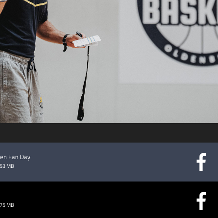
abspielen
den Fan Day
.53 MB
.75 MB