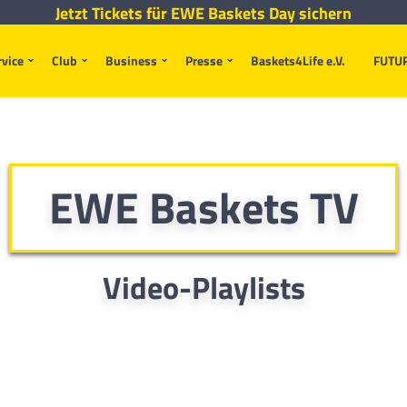
Jetzt Tickets für EWE Baskets Day sichern
rvice
Club
Business
Presse
Baskets4Life e.V.
FUTU
EWE Baskets TV
Video-Playlists