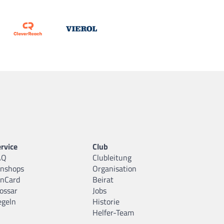
rvice
Club
AQ
Clubleitung
anshops
Organisation
anCard
Beirat
ossar
Jobs
egeln
Historie
Helfer-Team