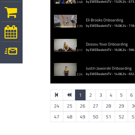
by EWEBasketsTV - 13.09.24 - 673
2:48
Eli Brooks Onboarding
by EWEBasketsTV - 19.08.24 - 718
2:39
Dossou Yovo Onboarding
by EWEBasketsTV - 16.08.24 - 596
2:11
Justin Jaworski Onboarding
by EWEBasketsTV - 14.08.24 - 652
2:24
1
2
3
4
5
6
24
25
26
27
28
29
3
47
48
49
50
51
52
5