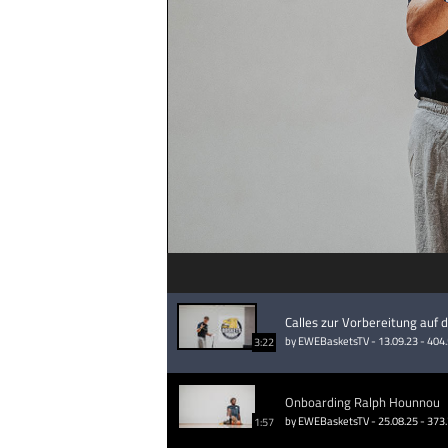
Calles zur Vorbereitung auf 
by EWEBasketsTV - 13.09.23 - 404
3:22
Onboarding Ralph Hounnou
by EWEBasketsTV - 25.08.25 - 373
1:57