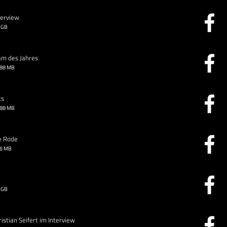
terview
 GB
am des Jahres
.88 MB
ts
.88 MB
e Rode
26 MB
 GB
stian Seifert im Interview