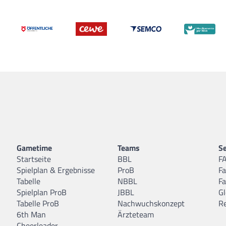
Gametime
Teams
Se
Startseite
BBL
F
Spielplan & Ergebnisse
ProB
F
Tabelle
NBBL
F
Spielplan ProB
JBBL
Gl
Tabelle ProB
Nachwuchskonzept
R
6th Man
Ärzteteam
Cheerleader