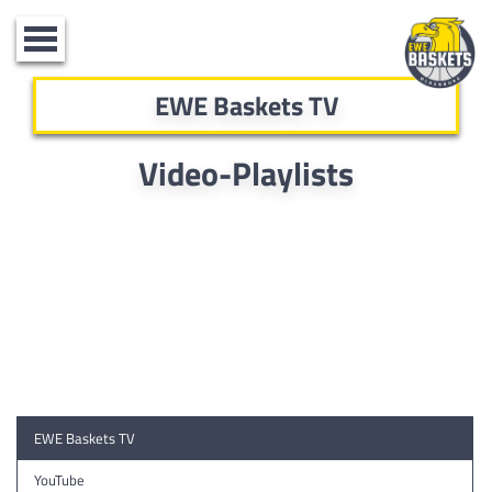
Toggle
navigation
EWE Baskets TV
Video-Playlists
EWE Baskets TV
YouTube