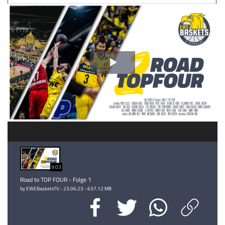
Video
abspielen
9:03
Road to TOP FOUR - Folge 1
by EWEBasketsTV - 23.06.23 - 637.12 MB