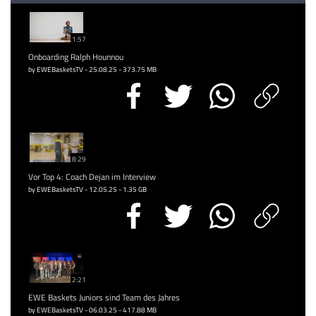
1:57
Onboarding Ralph Hounnou
by EWEBasketsTV - 25.08.25 - 373.75 MB
8:29
Vor Top 4: Coach Dejan im Interview
by EWEBasketsTV - 12.05.25 - 1.35 GB
2:21
EWE Baskets Juniors sind Team des Jahres
by EWEBasketsTV - 06.03.25 - 417.88 MB