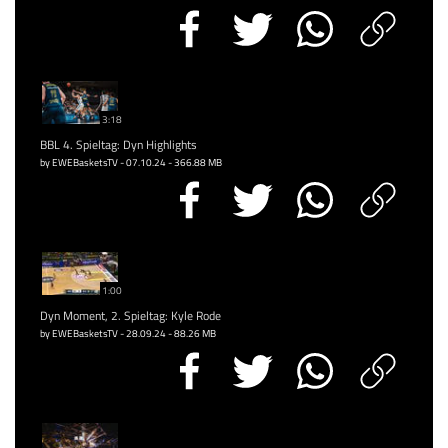
3:18
BBL 4. Spieltag: Dyn Highlights
by EWEBasketsTV - 07.10.24 - 366.88 MB
1:00
Dyn Moment, 2. Spieltag: Kyle Rode
by EWEBasketsTV - 28.09.24 - 88.26 MB