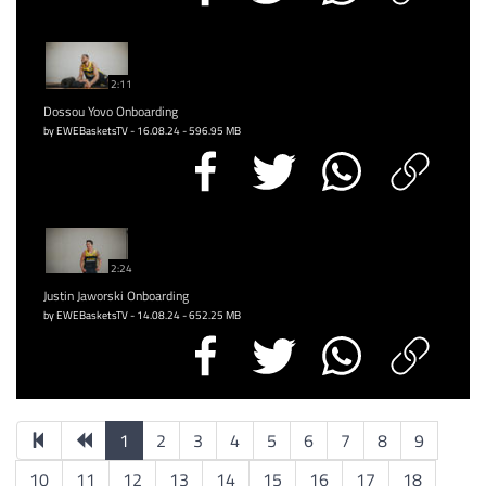
2:11
Dossou Yovo Onboarding
by EWEBasketsTV - 16.08.24 - 596.95 MB
2:24
Justin Jaworski Onboarding
by EWEBasketsTV - 14.08.24 - 652.25 MB
1
2
3
4
5
6
7
8
9
10
11
12
13
14
15
16
17
18