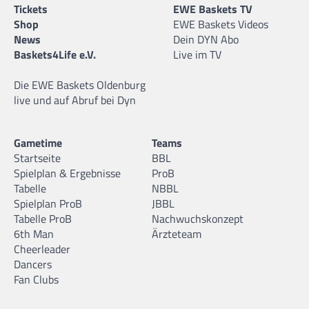
Tickets
EWE Baskets TV
Shop
EWE Baskets Videos
News
Dein DYN Abo
Baskets4Life e.V.
Live im TV
Die EWE Baskets Oldenburg
live und auf Abruf bei Dyn
Gametime
Teams
Startseite
BBL
Spielplan & Ergebnisse
ProB
Tabelle
NBBL
Spielplan ProB
JBBL
Tabelle ProB
Nachwuchskonzept
6th Man
Ärzteteam
Cheerleader
Dancers
Fan Clubs