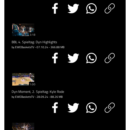
3:18
BBL 4. Spieltag: Dyn Highlights
by EWEBasketsTV - 07.10.24 - 366.88 MB
1:00
Dyn Moment, 2. Spieltag: Kyle Rode
by EWEBasketsTV - 28.09.24 - 88.26 MB