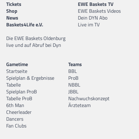
Tickets
EWE Baskets TV
Shop
EWE Baskets Videos
News
Dein DYN Abo
Baskets4Life e.V.
Live im TV
Die EWE Baskets Oldenburg
live und auf Abruf bei Dyn
Gametime
Teams
Startseite
BBL
Spielplan & Ergebnisse
ProB
Tabelle
NBBL
Spielplan ProB
JBBL
Tabelle ProB
Nachwuchskonzept
6th Man
Ärzteteam
Cheerleader
Dancers
Fan Clubs