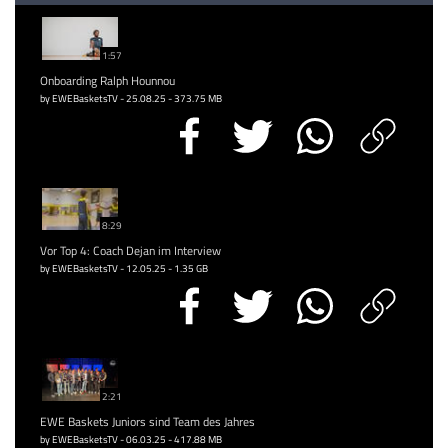
1:57
Onboarding Ralph Hounnou
by EWEBasketsTV - 25.08.25 - 373.75 MB
8:29
Vor Top 4: Coach Dejan im Interview
by EWEBasketsTV - 12.05.25 - 1.35 GB
2:21
EWE Baskets Juniors sind Team des Jahres
by EWEBasketsTV - 06.03.25 - 417.88 MB