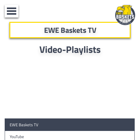
Toggle
navigation
EWE Baskets TV
Video-Playlists
EWE Baskets TV
YouTube