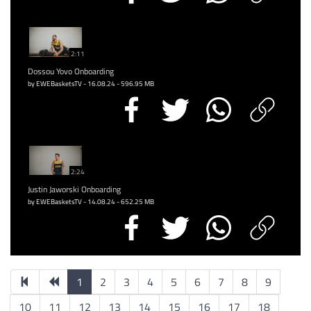
2:11
Dossou Yovo Onboarding
by EWEBasketsTV - 16.08.24 - 596.95 MB
2:24
Justin Jaworski Onboarding
by EWEBasketsTV - 14.08.24 - 652.25 MB
1
2
3
4
5
6
7
8
9
10
11
12
13
14
15
16
17
18