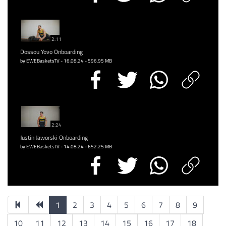
2:11
Dossou Yovo Onboarding
by EWEBasketsTV - 16.08.24 - 596.95 MB
2:24
Justin Jaworski Onboarding
by EWEBasketsTV - 14.08.24 - 652.25 MB
1
2
3
4
5
6
7
8
9
10
11
12
13
14
15
16
17
18