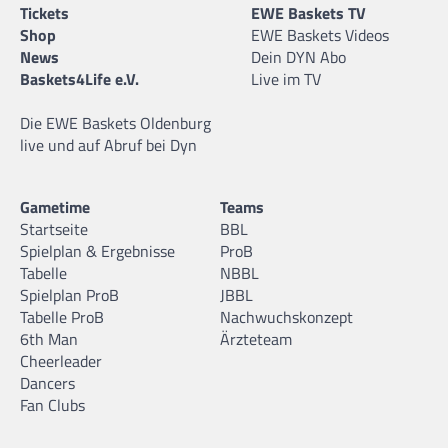
Tickets
EWE Baskets TV
Shop
EWE Baskets Videos
News
Dein DYN Abo
Baskets4Life e.V.
Live im TV
Die EWE Baskets Oldenburg
live und auf Abruf bei Dyn
Gametime
Teams
Startseite
BBL
Spielplan & Ergebnisse
ProB
Tabelle
NBBL
Spielplan ProB
JBBL
Tabelle ProB
Nachwuchskonzept
6th Man
Ärzteteam
Cheerleader
Dancers
Fan Clubs