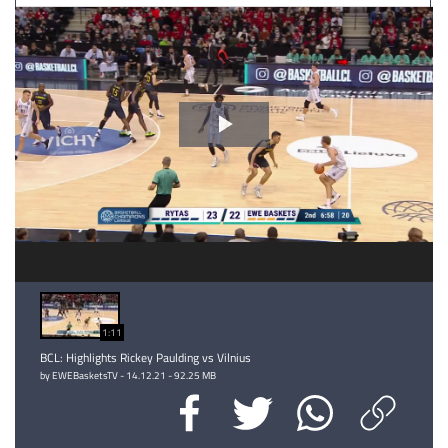
Video
abspielen
1:11
BCL: Highlights Rickey Paulding vs Vilnius
by EWEBasketsTV - 14.12.21 - 92.25 MB