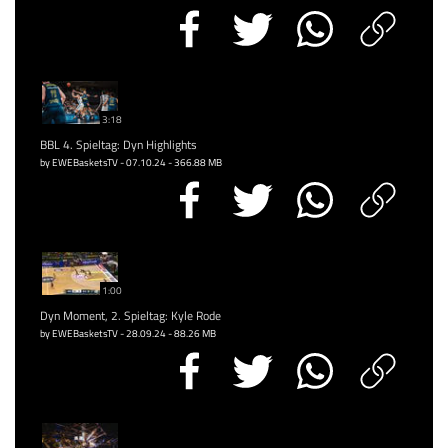
3:18
BBL 4. Spieltag: Dyn Highlights
by EWEBasketsTV - 07.10.24 - 366.88 MB
1:00
Dyn Moment, 2. Spieltag: Kyle Rode
by EWEBasketsTV - 28.09.24 - 88.26 MB