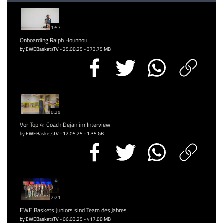
1:57
Onboarding Ralph Hounnou
by EWEBasketsTV - 25.08.25 - 373.75 MB
8:29
Vor Top 4: Coach Dejan im Interview
by EWEBasketsTV - 12.05.25 - 1.35 GB
2:21
EWE Baskets Juniors sind Team des Jahres
by EWEBasketsTV - 06.03.25 - 417.88 MB