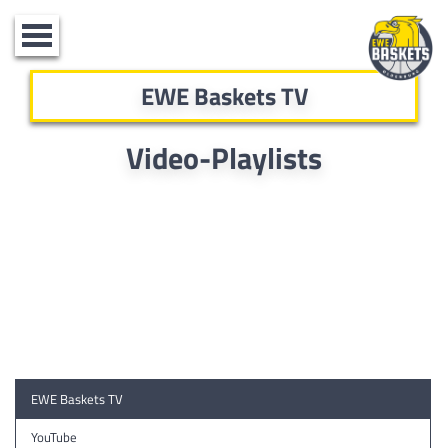
Toggle
navigation
EWE Baskets TV
Video-Playlists
EWE Baskets TV
YouTube